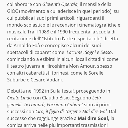
collaborare con
Gioventù Operaia
, il mensile della
GiOC (movimento a cui aderisce in quel periodo), su
cui pubblica i suoi primi articoli, riguardanti il
mondo scolastico e le recensioni cinematografiche e
musicali. Tra il 1988 e il 1990 frequenta la scuola di
recitazione dell’ “Istituto d’arte e spettacolo” diretta
da Arnoldo Foà e concepisce alcuni dei suoi
spettacoli di cabaret come
Lacrime
,
Sogni
e
Sesso
,
cominciando a esibirsi in alcuni locali cittadini come
il teatro Juvarra e Hiroshima Mon Amour, spesso
con altri cabarettisti torinesi, come le Sorelle
Suburbe e Cesare Vodani.
Debutta nel 1992 in Su la testa!, proseguendo in
Cielito Lindo
con Claudio Bisio. Seguono
Letti
gemelli
,
Tv cumprà, Facciamo Cabaret
sino ai primi
successi con
Ciro, il figlio di Target
e
Mai dire Gol
. Dal
successo che raggiunge grazie a
Mai dire Goal,
la
comica arriva nelle più importanti trasmissioni