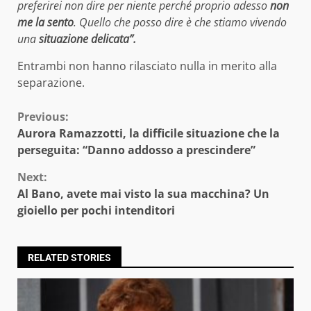
preferirei non dire per niente perché proprio adesso
non
me la sento
. Quello che posso dire è che stiamo vivendo
una
situazione delicata”.
Entrambi non hanno rilasciato nulla in merito alla
separazione.
Continue
Previous:
Aurora Ramazzotti, la difficile situazione che la
Reading
perseguita: “Danno addosso a prescindere”
Next:
Al Bano, avete mai visto la sua macchina? Un
gioiello per pochi intenditori
RELATED STORIES