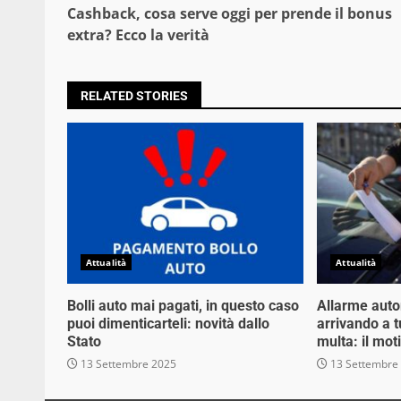
Cashback, cosa serve oggi per prende il bonus
Reading
extra? Ecco la verità
RELATED STORIES
Attualità
Attualità
Bolli auto mai pagati, in questo caso
Allarme auto
puoi dimenticarteli: novità dallo
arrivando a tu
Stato
multa: il mot
13 Settembre 2025
13 Settembre