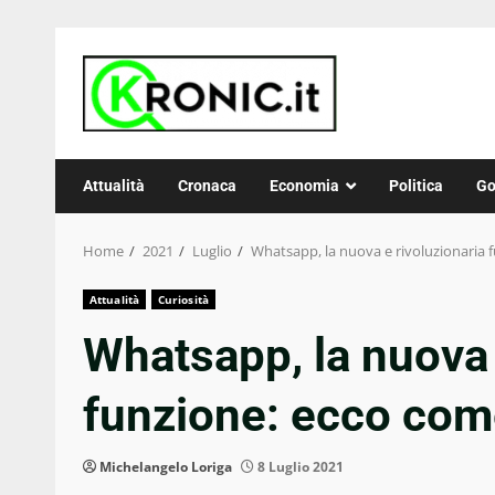
Skip
to
content
Attualità
Cronaca
Economia
Politica
Go
Home
2021
Luglio
Whatsapp, la nuova e rivoluzionaria 
Attualità
Curiosità
Whatsapp, la nuova 
funzione: ecco come
Michelangelo Loriga
8 Luglio 2021