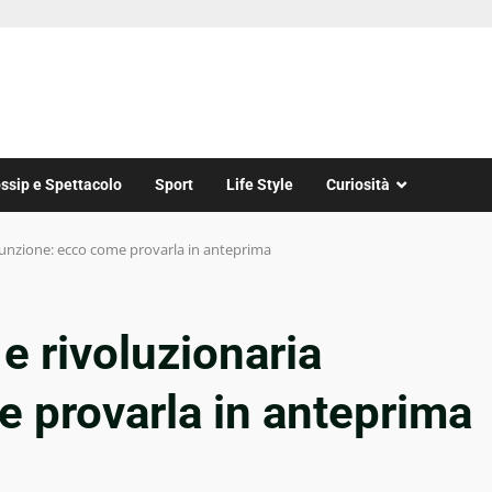
ssip e Spettacolo
Sport
Life Style
Curiosità
funzione: ecco come provarla in anteprima
e rivoluzionaria
 provarla in anteprima