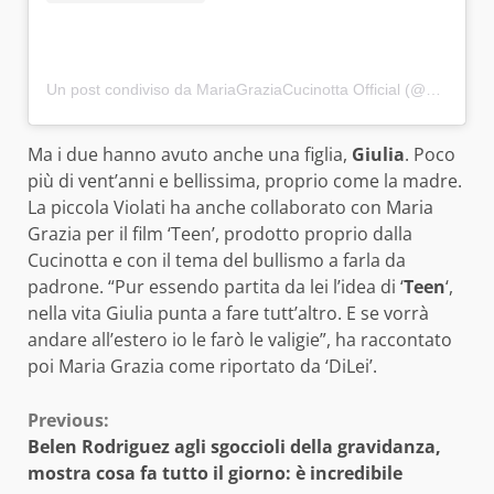
Un post condiviso da MariaGraziaCucinotta Official (@maria_grazia_cucinotta)
Ma i due hanno avuto anche una figlia,
Giulia
. Poco
più di vent’anni e bellissima, proprio come la madre.
La piccola Violati ha anche collaborato con Maria
Grazia per il film ‘Teen’, prodotto proprio dalla
Cucinotta e con il tema del bullismo a farla da
padrone. “Pur essendo partita da lei l’idea di ‘
Teen
‘,
nella vita Giulia punta a fare tutt’altro. E se vorrà
andare all’estero io le farò le valigie”, ha raccontato
poi Maria Grazia come riportato da ‘DiLei’.
Continue
Previous:
Belen Rodriguez agli sgoccioli della gravidanza,
Reading
mostra cosa fa tutto il giorno: è incredibile