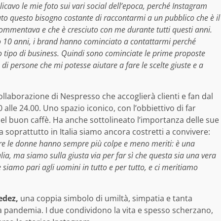
cavo le mie foto sui vari social dell’epoca, perché Instagram
uto questo bisogno costante di raccontarmi a un pubblico che è il
commentava e che è cresciuto con me durante tutti questi anni.
o 10 anni, i brand hanno cominciato a contattarmi perché
 tipo di business. Quindi sono cominciate le prime proposte
 persone che mi potesse aiutare a fare le scelte giuste e a
llaborazione di Nespresso che accoglierà clienti e fan dal
30 alle 24.00. Uno spazio iconico, con l’obbiettivo di far
 del buon caffè. Ha anche sottolineato l’importanza delle sue
 soprattutto in Italia siamo ancora costretti a convivere:
 fare le donne hanno sempre più colpe e meno meriti: è una
alia, ma siamo sulla giusta via per far sì che questa sia una vera
 siamo pari agli uomini in tutto e per tutto, e ci meritiamo
edez,
una coppia simbolo di umiltà, simpatia e tanta
a pandemia. I due condividono la vita e spesso scherzano,