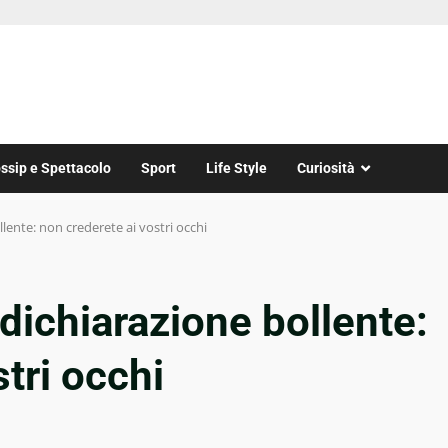
ssip e Spettacolo
Sport
Life Style
Curiosità
llente: non crederete ai vostri occhi
 dichiarazione bollente:
tri occhi