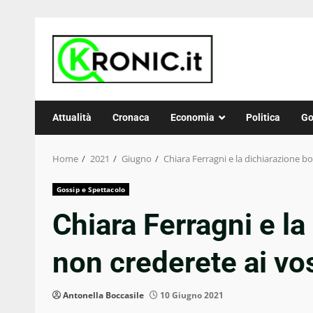
Skip
to
content
Attualità
Cronaca
Economia
Politica
Go
Home
2021
Giugno
Chiara Ferragni e la dichiarazione bo
Gossip e Spettacolo
Chiara Ferragni e la
non crederete ai vos
Antonella Boccasile
10 Giugno 2021