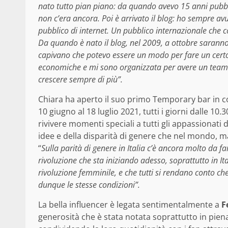
nato tutto pian piano: da quando avevo 15 anni pubbli
non c’era ancora. Poi è arrivato il blog: ho sempre av
pubblico di internet. Un pubblico internazionale che 
Da quando è nato il blog, nel 2009, a ottobre sarann
capivano che potevo essere un modo per fare un certo
economiche e mi sono organizzata per avere un team di
crescere sempre di più”.
Chiara ha aperto il suo primo Temporary bar in co
10 giugno al 18 luglio 2021, tutti i giorni dalle 10.
rivivere momenti speciali a tutti gli appassionati
idee e della disparità di genere che nel mondo, ma
“
Sulla parità di genere in Italia c’è ancora molto da
rivoluzione che sta iniziando adesso, soprattutto in It
rivoluzione femminile, e che tutti si rendano conto che
dunque le stesse condizioni”.
La bella influencer è legata sentimentalmente a
F
generosità che è stata notata soprattutto in pien