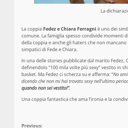
La dichiaraz
La coppia
Fedez e Chiara Ferragni
è uno dei simb
comune. La famiglia spesso condivide momenti di 
della coppia e anche gli haters che non mancano 
simpatici di Fede e Chiara.
In una delle stories pubblicate dal marito Fedez,
definendolo “100 mila volte più sexy” vestito in s
basket. Ma Fedez ci scherza su e afferma: “
No amic
dicendo che non mi hai trovato sexy nell’ultimo perio
quando non sei vestito!”.
Una coppia fantastica che ama l’ironia e la condi
Continue
Previous: