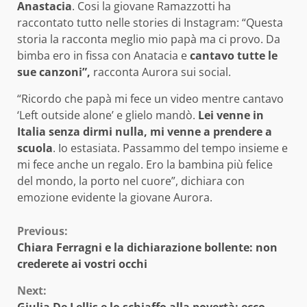
Anastacia
. Cosi la giovane Ramazzotti ha
raccontato tutto nelle stories di Instagram: “Questa
storia la racconta meglio mio papà ma ci provo. Da
bimba ero in fissa con Anatacia e
cantavo tutte le
sue canzoni”,
racconta Aurora sui social.
“Ricordo che papà mi fece un video mentre cantavo
‘Left outside alone’ e glielo mandò.
Lei venne in
Italia senza dirmi nulla, mi venne a prendere a
scuola
. Io estasiata. Passammo del tempo insieme e
mi fece anche un regalo. Ero la bambina più felice
del mondo, la porto nel cuore”, dichiara con
emozione evidente la giovane Aurora.
Continue
Previous:
Chiara Ferragni e la dichiarazione bollente: non
Reading
crederete ai vostri occhi
Next: