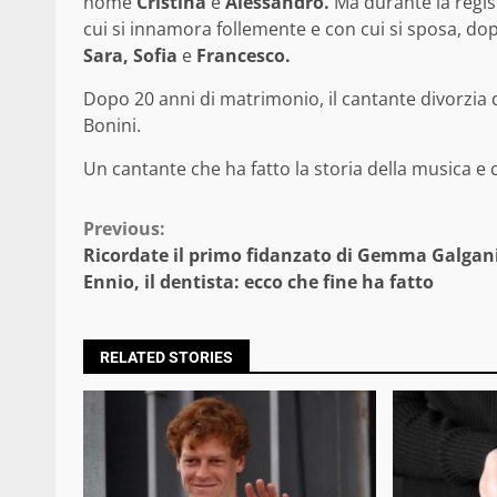
nome
Cristina
e
Alessandro.
Ma durante la regis
cui si innamora follemente e con cui si sposa, dop
Sara, Sofia
e
Francesco.
Dopo 20 anni di matrimonio, il cantante divorzia
Bonini.
Un cantante che ha fatto la storia della musica e c
Continue
Previous:
Ricordate il primo fidanzato di Gemma Galgan
Reading
Ennio, il dentista: ecco che fine ha fatto
RELATED STORIES