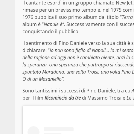
Il cantante esordì in un gruppo chiamato New Jet,
rimase per un brevissimo tempo e, nel 1975 cominci
1976 pubblica il suo primo album dal titolo “
Terra
album è “
Napule è”.
Successivamente con il succe
conquistando il pubblico.
Il sentimento di Pino Daniele verso la sua città 
dichiarare: “
Io non sono figlio di Napoli… io mi sento
della ragione ad oggi non è cambiato niente, anzi la 
la speranza. Una speranza che purtroppo si riaccende
spuntato Maradona, una volta Troisi, una volta Pino
O di un Masaniello”.
Sono tantissimi i successi di Pino Daniele, tra cu
A
per il film
Ricomincio da tre
di Massimo Troisi e
Le 