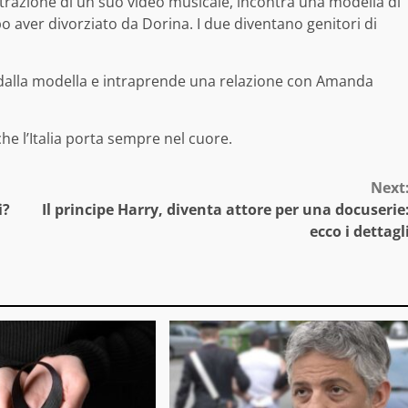
trazione di un suo video musicale, incontra una modella di
o aver divorziato da Dorina. I due diventano genitori di
 dalla modella e intraprende una relazione con Amanda
he l’Italia porta sempre nel cuore.
Next
i?
Il principe Harry, diventa attore per una docuserie
ecco i dettagl