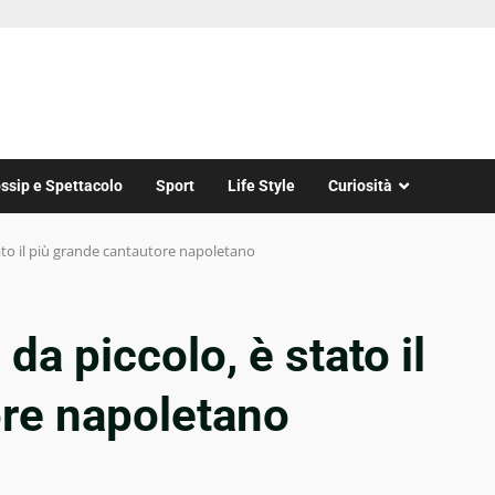
ssip e Spettacolo
Sport
Life Style
Curiosità
tato il più grande cantautore napoletano
da piccolo, è stato il
ore napoletano