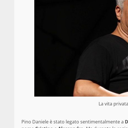
La vita privat
Pino Daniele è stato legato sentimentalmente a
D