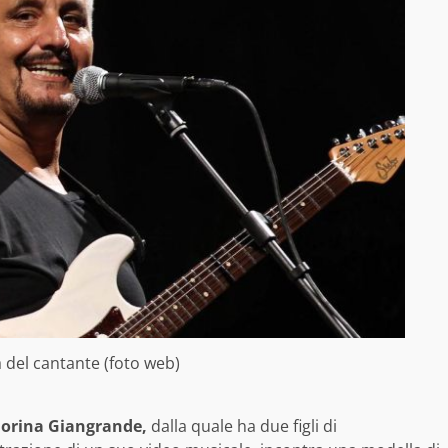
a del cantante (foto web)
orina Giangrande,
dalla quale ha due figli di