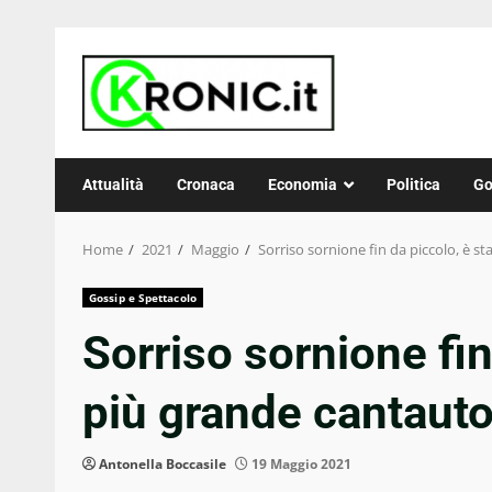
Skip
to
content
Attualità
Cronaca
Economia
Politica
Go
Home
2021
Maggio
Sorriso sornione fin da piccolo, è s
Gossip e Spettacolo
Sorriso sornione fin 
più grande cantaut
Antonella Boccasile
19 Maggio 2021