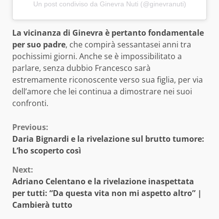
Un post condiviso da Ginevra Nuti (@ginevranuti)
La vicinanza di Ginevra è pertanto fondamentale
per suo padre
, che compirà sessantasei anni tra
pochissimi giorni. Anche se è impossibilitato a
parlare, senza dubbio Francesco sarà
estremamente riconoscente verso sua figlia, per via
dell’amore che lei continua a dimostrare nei suoi
confronti.
Continue
Previous:
Daria Bignardi e la rivelazione sul brutto tumore:
Reading
L’ho scoperto così
Next:
Adriano Celentano e la rivelazione inaspettata
per tutti: “Da questa vita non mi aspetto altro” |
Cambierà tutto