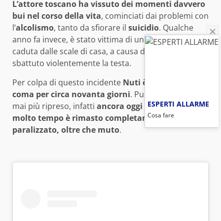
L’attore toscano ha vissuto dei momenti davvero
bui nel corso della vita
, cominciati dai problemi con
l’
alcolismo
, tanto da sfiorare il
suicidio
. Qualche
anno fa invece, è stato vittima di una rocambolesca
caduta dalle scale di casa, a causa della quale ha
sbattuto violentemente la testa.
Per colpa di questo incidente
Nuti è entrato in
coma per circa novanta giorni
. Purtroppo non si è
ESPERTI ALLARME
mai più ripreso, infatti
ancora oggi a distanza di
Cosa fare
molto tempo è rimasto completamente
paralizzato, oltre che muto
.