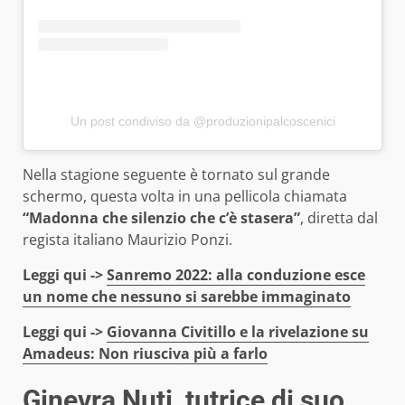
Un post condiviso da @produzionipalcoscenici
Nella stagione seguente è tornato sul grande
schermo, questa volta in una pellicola chiamata
“Madonna che silenzio che c’è stasera”
, diretta dal
regista italiano Maurizio Ponzi.
Leggi qui ->
Sanremo 2022: alla conduzione esce
un nome che nessuno si sarebbe immaginato
Leggi qui ->
Giovanna Civitillo e la rivelazione su
Amadeus: Non riusciva più a farlo
Ginevra Nuti, tutrice di suo