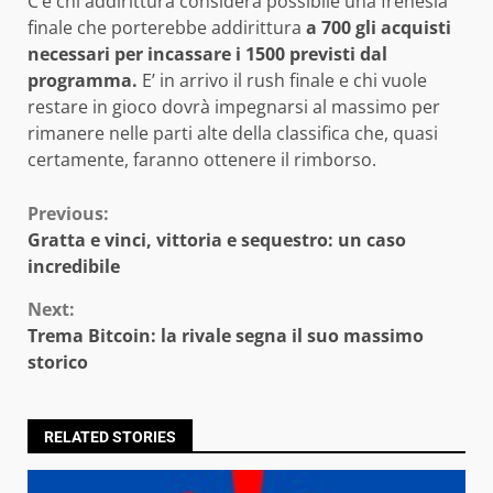
C’è chi addirittura considera possibile una frenesia
finale che porterebbe addirittura
a 700 gli acquisti
necessari per incassare i 1500 previsti dal
programma.
E’ in arrivo il rush finale e chi vuole
restare in gioco dovrà impegnarsi al massimo per
rimanere nelle parti alte della classifica che, quasi
certamente, faranno ottenere il rimborso.
Continue
Previous:
Gratta e vinci, vittoria e sequestro: un caso
Reading
incredibile
Next:
Trema Bitcoin: la rivale segna il suo massimo
storico
RELATED STORIES