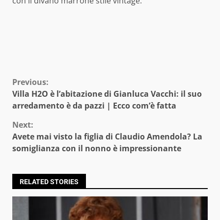
con il divano marrone stile vintage.
Continue
Previous:
Villa H2O è l’abitazione di Gianluca Vacchi: il suo
Reading
arredamento è da pazzi | Ecco com’è fatta
Next:
Avete mai visto la figlia di Claudio Amendola? La
somiglianza con il nonno è impressionante
RELATED STORIES