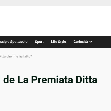
ssip e Spettacolo
Sport
Life Style
Curiosità
tta che fine ha fatto?
 de La Premiata Ditta