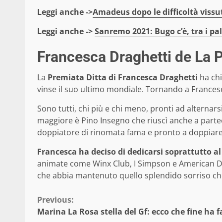
Leggi anche ->
Amadeus dopo le difficoltà vissu
Leggi anche ->
Sanremo 2021: Bugo c’è, tra i pa
Francesca Draghetti de La P
La
Premiata Ditta di Francesca Draghetti
ha chi
vinse il suo ultimo mondiale. Tornando a Francesca
Sono tutti, chi più e chi meno, pronti ad alternars
maggiore è Pino Insegno che riuscì anche a parte
doppiatore di rinomata fama e pronto a doppiare
Francesca ha deciso di dedicarsi soprattutto a
animate come Winx Club, I Simpson e American Da
che abbia mantenuto quello splendido sorriso ch
Continue
Previous:
Marina La Rosa stella del Gf: ecco che fine ha f