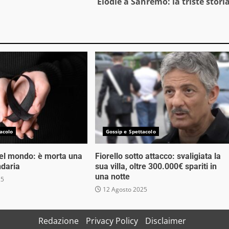
Elodie a Sanremo: la triste stori
acolo
Gossip e Spettacolo
nel mondo: è morta una
Fiorello sotto attacco: svaligiata la
ndaria
sua villa, oltre 300.000€ spariti in
una notte
25
12 Agosto 2025
Redazione
Privacy Policy
Disclaimer