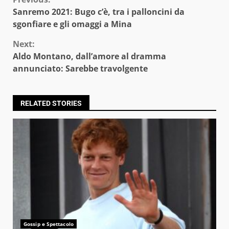
Continue
Sanremo 2021: Bugo c’è, tra i palloncini da
Reading
sgonfiare e gli omaggi a Mina
Next:
Aldo Montano, dall’amore al dramma
annunciato: Sarebbe travolgente
RELATED STORIES
Gossip e Spettacolo