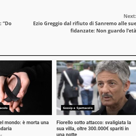
Next
: “Do
Ezio Greggio dal rifiuto di Sanremo alle su
fidanzate: Non guardo l’et
acolo
Gossip e Spettacolo
nel mondo: è morta una
Fiorello sotto attacco: svaligiata la
ndaria
sua villa, oltre 300.000€ spariti in
una notte