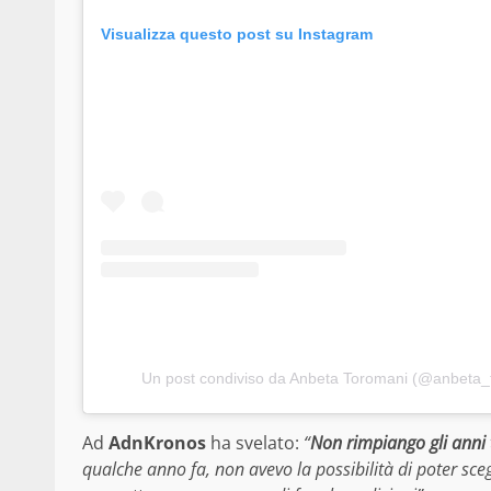
Visualizza questo post su Instagram
Un post condiviso da Anbeta Toromani (@anbeta_t
Ad
AdnKronos
ha svelato:
“
Non rimpiango gli anni t
qualche anno fa, non avevo la possibilità di poter sceg