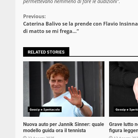
permettevano nemmeno di fare le audizioni”.
Continue
Previous:
Caterina Balivo se la prende con Flavio Insinna
Reading
di matto se mi frega…”
RELATED STORIES
Gossip e Spettacolo
Gossip e Spett
Nuova auto per Jannik Sinner: quale
Grave lutto 
modello guida ora il tennista
figura legge