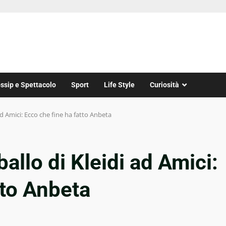
ssip e Spettacolo
Sport
Life Style
Curiosità
ad Amici: Ecco che fine ha fatto Anbeta
allo di Kleidi ad Amici:
tto Anbeta