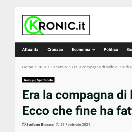
Skip
to
content
Attualità
Cronaca
Economia
Politica
Go
Home
2021
Febbraio
Era la compagna di ballo di Kleidi 
Gossip e Spettacolo
Era la compagna di b
Ecco che fine ha fa
Stefano Bisesto
27 Febbraio 2021