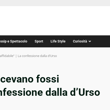
ssip e Spettacolo
Sport
Life Style
Curiosità
affidabile” | La confessione dalla d’Urso
icevano fossi
onfessione dalla d’Urso