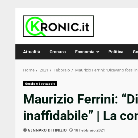
Skip
to
content
Attualità
Cronaca
Economia
Politica
Go
Home
2021
Febbraio
Maurizio Ferrini: “Dicevano fossi in
Gossip e Spettacolo
Maurizio Ferrini: “D
inaffidabile” | La c
GENNARO DI FINIZIO
18 Febbraio 2021