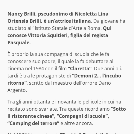
Nancy Brilli, pseudonimo di Nicoletta Lina
Ortensia Brilli, è un’attrice italiana
. Da giovane ha
studiato all’ Istituto Statale d’Arte a Roma.
Qui
conosce Vittoria Squitieri, figlia del regista
Pasquale.
È proprio la sua compagna di scuola che le fa
conoscere suo padre, il quale la fa debuttare al
cinema nel 1984 con il film
“Claretta”
. Due anni più
tardi è tra le protagoniste di
“Demoni 2… l’incubo
ritorna”
, scritto dal maestro dell’orrore Dario
Argento.
Tra gli anni ottanta e i novanta le pellicole in cui ha
recitato sono svariate. Tra queste ricordiamo
“Sotto
il ristorante cinese”, “Compagni di scuola”,
“Camping del terrore”
e altre ancora.