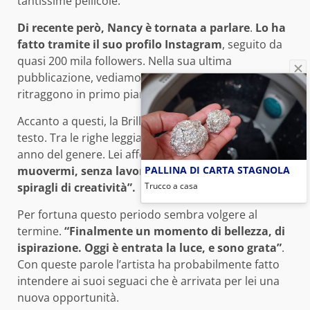
tantissime pellicole.
Di recente però, Nancy è tornata a parlare
.
Lo ha
fatto tramite il suo profilo Instagram
, seguito da
quasi 200 mila followers. Nella sua ultima
pubblicazione, vediamo alcuni suoi scatti che la
ritraggono in primo piano.
Accanto a questi, la Brilli ha inserito un messaggio di
testo. Tra le righe leggiamo quanto sia stato duro un
anno del genere. Lei afferma:
“Sono stata senza
muovermi, senza lavorare, con microscopici
PALLINA DI CARTA STAGNOLA
spiragli di creatività”.
Trucco a casa
Per fortuna questo periodo sembra volgere al
termine.
“Finalmente un momento di bellezza, di
ispirazione. Oggi è entrata la luce, e sono grata”
.
Con queste parole l’artista ha probabilmente fatto
intendere ai suoi seguaci che è arrivata per lei una
nuova opportunità.