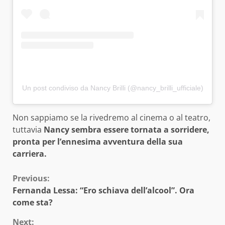
Un post condiviso da Nancy Brilli (@nancy_brilli_ufficiale)
Non sappiamo se la rivedremo al cinema o al teatro,
tuttavia
Nancy sembra essere tornata a sorridere,
pronta per l’ennesima avventura della sua
carriera.
Continue
Previous:
Fernanda Lessa: “Ero schiava dell’alcool”. Ora
Reading
come sta?
Next: