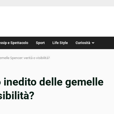
ssip e Spettacolo
Sport
Life Style
Curiosità
emelle Spencer: verità o visibilità?
o inedito delle gemelle
ibilità?