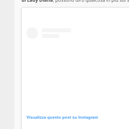
di Lady Diana
, possono dirti qualcosa in più sui 
Visualizza questo post su Instagram