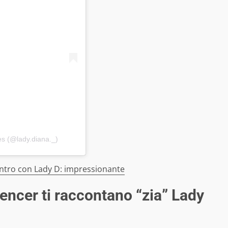
es (@lady.diana._)
ontro con Lady D: impressionante
encer ti raccontano “zia” Lady