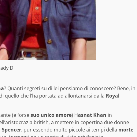
 Lady D
na
? Quanti segreti su di lei pensiamo di conoscere? Bene, in
i quello che l’ha portata ad allontanarsi dalla
Royal
mante (e forse
suo unico amore
) H
asnat Khan
in
dell’aristocrazia british, a mettere in copertina due donne
a Spencer
: pur essendo molto piccole ai tempi della
morte