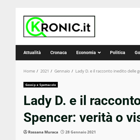
Skip
to
content
Attualità
Cronaca
Economia
Politica
Go
Home
2021
Gennaio
Lady D. e il racconto inedito delle g
Gossip e Spettacolo
Lady D. e il raccont
Spencer: verità o vis
Rossana Muraca
28 Gennaio 2021