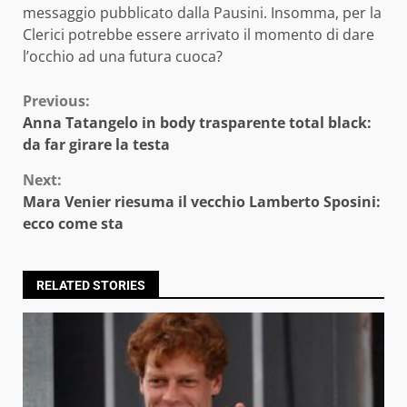
messaggio pubblicato dalla Pausini. Insomma, per la
Clerici potrebbe essere arrivato il momento di dare
l’occhio ad una futura cuoca?
Continue
Previous:
Anna Tatangelo in body trasparente total black:
Reading
da far girare la testa
Next:
Mara Venier riesuma il vecchio Lamberto Sposini:
ecco come sta
RELATED STORIES