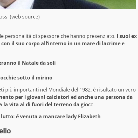
ossi (web source)
le personalità di spessore che hanno presenziato.
I suoi ex
on il suo corpo all’interno in un mare di lacrime e
ranno il Natale da soli
rocchie sotto il mirino
ti più importanti nel Mondiale del 1982, è risultato un vero
mento per i giovani calciatori ed anche una persona da
a vita al di fuori del terreno da gioc
o.
lutto: é venuta a mancare lady Elizabeth
ello