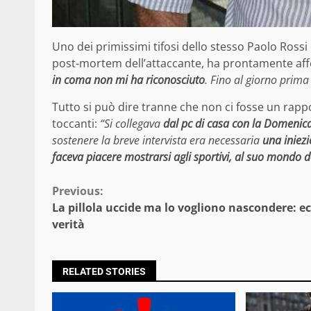
Uno dei primissimi tifosi dello stesso Paolo Rossi è
post-mortem dell’attaccante, ha prontamente af
in coma non mi ha riconosciuto
. Fino al giorno prima
Tutto si può dire tranne che non ci fosse un rapp
toccanti:
“Si collegava
dal pc di casa con la Domenica
sostenere la breve intervista era necessaria
una iniezi
faceva piacere mostrarsi agli sportivi, al suo mondo de
Continue
Previous:
La pillola uccide ma lo vogliono nascondere: ec
Reading
verità
RELATED STORIES