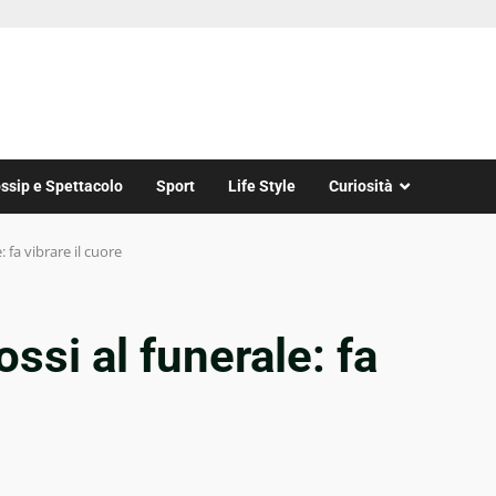
ssip e Spettacolo
Sport
Life Style
Curiosità
: fa vibrare il cuore
Rossi al funerale: fa