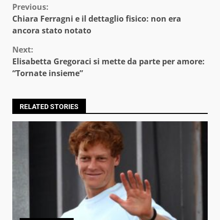
Continue
Previous:
Chiara Ferragni e il dettaglio fisico: non era
Reading
ancora stato notato
Next:
Elisabetta Gregoraci si mette da parte per amore:
“Tornate insieme”
RELATED STORIES