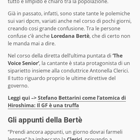
tutto è limpido e chiaro tra la popolazione.
Già in passato, infatti, sono state tante le polemiche
sui vari dpcm, variati anche nel corso di pochi giorni,
creando cosi grande confusione. Tra le persone
confuse c’è anche
Loredana Bertè
, che di certo non
le manda mai a dire.
Nel corso della diretta dell’ultima puntata di
‘The
Voice Senior’
, la cantante è stata protagonista di un
siparietto insieme alla conduttrice Antonella Clerici.
Il tutto riguardo proprio le ultime direttive del
governo.
Leggi qui –>
Stefano Bettarini come l’atomica di
Hiroshima: Il GF è una truffa
Gli appunti della Bertè
“Prendi ancora appunti, un giorno dovrai farmeli
leggere” ha imbeccato la
Clerici
, provando a