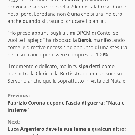
provocare la reazione della 70enne calabrese. Come
noto, però, Loredana non è una che si tira indietro,
anche quando si tratta di criticare i piani alti.
“Ho preso appunti sugli ultimi DPCM di Conte, se
vuoi te li spiego” ha risposto la
Berté
, manifestando
come le direttive necessitino appunto di una stesura
nero su bianco per essere compresi al 100%.
Il momento è delicato, ma in tv
siparietti
come
quello tra la Clerici e la Bertè strappano un sorriso.
Servono anche quelli, soprattutto in vista del Natale.
Continue
Previous:
Fabrizio Corona depone l’ascia di guerra: “Natale
Reading
insieme”
Next:
Luca Argentero deve la sua fama a qualcun altro: