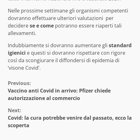
Nelle prossime settimane gli organismi competenti
dovranno effettuare ulteriori valutazioni per
decidere
se e come
potranno essere riaperti tali
allevamenti.
Indubbiamente si dovranno aumentare gli
standard
igienici
e questi si dovranno rispettare con rigore
così da scongiurare il diffondersi di epidemia di
‘visone Covid’.
Continue
Previous:
Vaccino anti Covid in arrivo: Pfizer chiede
Reading
autorizzazione al commercio
Next:
Covid: la cura potrebbe venire dal passato, ecco la
scoperta