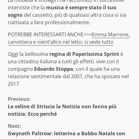
interviste che la
musica è sempre stato il suo
sogno
del cassetto, più di qualsiasi altra cosa si sia
riattivata a fare professionalmente.
POTREBBE INTERESSARTI ANCHE>>>
Emma Marrone,
canottiera e nient’altro nel letto: si vede tutto
Oggi la bellissima
regina di Paperissima Sprint
è
una cittadina italiana a tutti gli effetti. vive con il
compagno
Edoardo Stoppa
, con il quale ha una
relazione sentimentale dal 2007, che ha sposato nel
2017.
Continue
Previous:
Le veline di Striscia la Notizia non fanno più
Reading
notizia: Ecco perché
Next:
Gwyneth Paltrow: letterina a Babbo Natale con