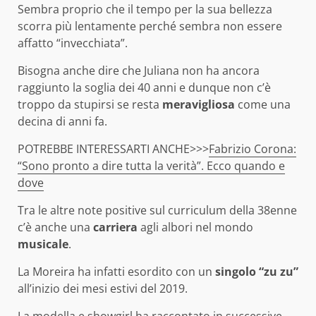
Sembra proprio che il tempo per la sua bellezza
scorra più lentamente perché sembra non essere
affatto “invecchiata”.
Bisogna anche dire che Juliana non ha ancora
raggiunto la soglia dei 40 anni e dunque non c’è
troppo da stupirsi se resta
meravigliosa
come una
decina di anni fa.
POTREBBE INTERESSARTI ANCHE>>>
Fabrizio Corona:
“Sono pronto a dire tutta la verità”. Ecco quando e
dove
Tra le altre note positive sul curriculum della 38enne
c’è anche una
carriera
agli albori nel mondo
musicale
.
La Moreira ha infatti esordito con un
singolo “zu zu”
all’inizio dei mesi estivi del 2019.
La modella e showgirl ha raccontato in successive