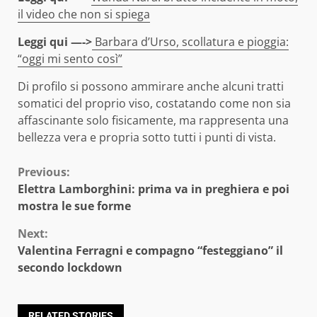
il video che non si spiega
Leggi qui —->
Barbara d’Urso, scollatura e pioggia:
“oggi mi sento così”
Di profilo si possono ammirare anche alcuni tratti
somatici del proprio viso, costatando come non sia
affascinante solo fisicamente, ma rappresenta una
bellezza vera e propria sotto tutti i punti di vista.
Continue
Previous:
Elettra Lamborghini: prima va in preghiera e poi
Reading
mostra le sue forme
Next:
Valentina Ferragni e compagno “festeggiano” il
secondo lockdown
RELATED STORIES