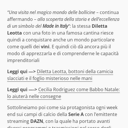
“Una visita nel magico mondo delle bollicine
– continua
affermando –
alla scoperta della storia e dell’eccellenza
di un simbolo del
Made in Italy
“
: la stessa
Diletta
Leotta
con una foto in una famosa cantina riesce
quindi a conquistare anche un mondo particolare
come quelli dei
vini
. E quindi ciò dà ancora più il
modo di apprezzarla e di comprenderne le capacità
imprenditoriali
Leggi qui —>
Diletta Leotta, bottoni della camicia
slacciati e il foglio misterioso nelle mani
Leggi qui —->
Cecilia Rodriguez come Babbo Natale:
lo aiuterà nelle consegne
Sottolineiamo poi come sia protagonista ogni week
end sui campi di calcio della
Serie A
con l’emittente
streaming
DAZN
, con la quale ha portato avanti
diversi programmi e trasmissioni nel corso degli