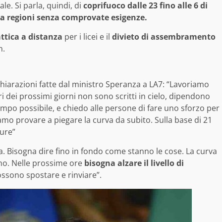
le. Si parla, quindi, di
coprifuoco dalle 23 fino alle 6 di
tra regioni senza comprovate esigenze.
ttica a distanza
per i licei e il
divieto di assembramento
n.
hiarazioni fatte dal ministro Speranza a LA7: “Lavoriamo
 dei prossimi giorni non sono scritti in cielo, dipendono
empo possibile, e chiedo alle persone di fare uno sforzo per
biamo provare a piegare la curva da subito. Sulla base di 21
ure”
a. Bisogna dire fino in fondo come stanno le cose. La curva
uno. Nelle prossime ore
bisogna alzare il livello di
 possono spostare e rinviare”.