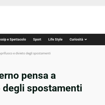
ssip e Spettacolo
Sport
Life Style
Curiosità
prifuoco e divieto degli spostamenti
erno pensa a
o degli spostamenti