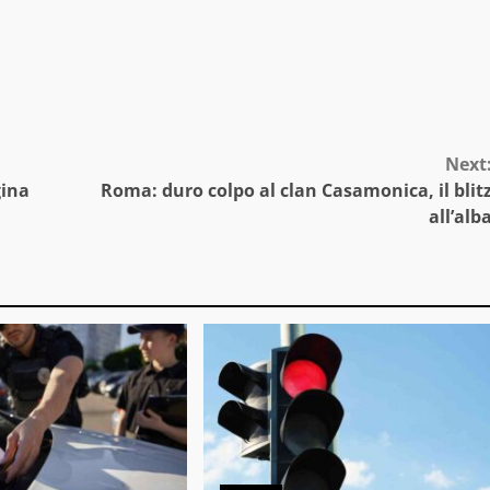
Next
gina
Roma: duro colpo al clan Casamonica, il blit
all’alb