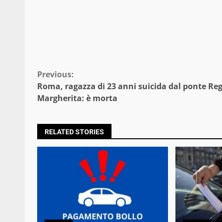
Continue
Previous:
Roma, ragazza di 23 anni suicida dal ponte Re
Reading
Margherita: è morta
RELATED STORIES