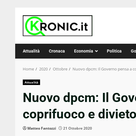
Skip
to
content
Attualità
Cronaca
Economia
Politica
Go
Home
2020
Ottobre
Nuovo dpcm: Il Governo pensa a co
Attualità
Nuovo dpcm: Il Gov
coprifuoco e diviet
Matteo Fantozzi
21 Ottobre 2020