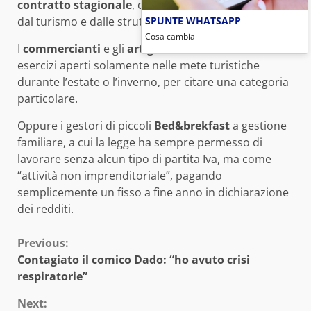
contratto stagionale
, che operano in ambiti diversi
SPUNTE WHATSAPP
dal turismo e dalle strutture termali.
Cosa cambia
I
commercianti
e gli
artigiani
che lavorano in
esercizi aperti solamente nelle mete turistiche
durante l’estate o l’inverno, per citare una categoria
particolare.
Oppure i gestori di piccoli
Bed&brekfast
a gestione
familiare, a cui la legge ha sempre permesso di
lavorare senza alcun tipo di partita Iva, ma come
“attività non imprenditoriale”, pagando
semplicemente un fisso a fine anno in dichiarazione
dei redditi.
Continue
Previous:
Contagiato il comico Dado: “ho avuto crisi
Reading
respiratorie”
Next: