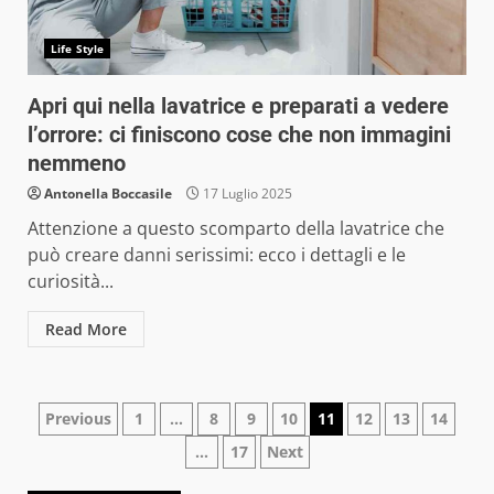
Life Style
Apri qui nella lavatrice e preparati a vedere
l’orrore: ci finiscono cose che non immagini
nemmeno
Antonella Boccasile
17 Luglio 2025
Attenzione a questo scomparto della lavatrice che
può creare danni serissimi: ecco i dettagli e le
curiosità...
Read More
Navigazione
Previous
1
…
8
9
10
11
12
13
14
…
17
Next
articoli