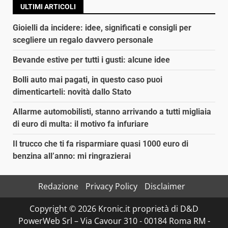
ULTIMI ARTICOLI
Gioielli da incidere: idee, significati e consigli per
scegliere un regalo davvero personale
Bevande estive per tutti i gusti: alcune idee
Bolli auto mai pagati, in questo caso puoi
dimenticarteli: novità dallo Stato
Allarme automobilisti, stanno arrivando a tutti migliaia
di euro di multa: il motivo fa infuriare
Il trucco che ti fa risparmiare quasi 1000 euro di
benzina all’anno: mi ringrazierai
Redazione
Privacy Policy
Disclaimer
Copyright © 2026 Kronic.it proprietà di D&D
PowerWeb Srl – Via Cavour 310 - 00184 Roma RM -