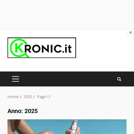
×
Skip
to
content
PRIMARY
MENU
Home
2025
Page 11
Anno:
2025