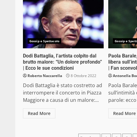
Gossip e Spettacolo
Gossip e Spett
Dodi Battaglia, l’artista colpito dal
Paola Barale,
brutto malore: “Un dolore profondo”
libera sull’i
| Ecco le sue condizioni
| Fan sconvol
Roberto Naccarella
8 Ottobre 2022
Antonella Bo
Dodi Battaglia è stato costretto ad
Paola Barale
interrompere il concerto in Piazza
sull’intimità
Maggiore a causa di un malore:...
parole: ecco 
Read More
Read More