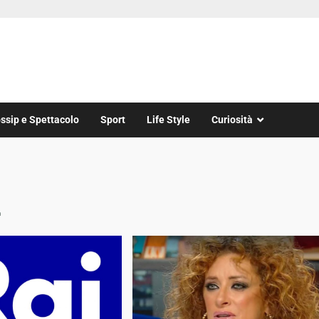
ssip e Spettacolo
Sport
Life Style
Curiosità
2