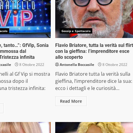
acolo
Gossip e Spettacolo
, tanto…”: GfVip, Sonia
Flavio Briatore, tutta la verità sul flirt
commossa dal
con la gieffina: l’imprenditore esce
ristezza infinita
allo scoperto
ccasile
8 Ottobre 2022
Antonella Boccasile
8 Ottobre 2022
elli al Gf Vip si mostra
Flavio Briatore tutta la verità sulla
ossa dopo il
gieffina, l’imprenditore dice la sua:
na tristezza infinita:
ecco i dettagli e le curiosità...
Read More