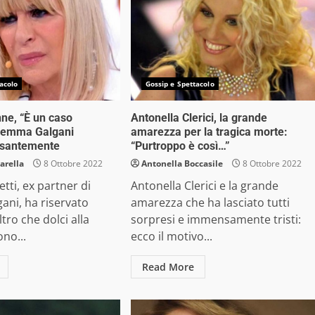
acolo
Gossip e Spettacolo
ne, “È un caso
Antonella Clerici, la grande
 Gemma Galgani
amarezza per la tragica morte:
esantemente
“Purtroppo è così…”
arella
8 Ottobre 2022
Antonella Boccasile
8 Ottobre 2022
tti, ex partner di
Antonella Clerici e la grande
ni, ha riservato
amarezza che ha lasciato tutti
ltro che dolci alla
sorpresi e immensamente tristi:
no...
ecco il motivo...
Read More