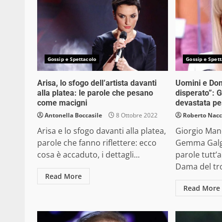
Gossip e Spettacolo
Gossip e Spett
Arisa, lo sfogo dell’artista davanti
Uomini e Don
alla platea: le parole che pesano
disperato”:
come macigni
devastata p
Antonella Boccasile
8 Ottobre 2022
Roberto Nacc
Arisa e lo sfogo davanti alla platea,
Giorgio Mane
parole che fanno riflettere: ecco
Gemma Galga
cosa è accaduto, i dettagli...
parole tutt’a
Dama del tro
Read More
Read More