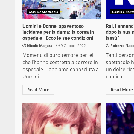
Gossip e Spettacolo
Gossip e Spett
Uomini e Donne, spaventoso
Rai, l’annunc
incidente per la dama: la corsa in
dopo la sua m
ospedale | Ecco le sue condizioni
lassù”
Nicolò Magara
9 Ottobre 2022
Roberto Nacc
Momenti di puro terrore per lei,
Tanti perso
che l’hanno costretta a correre in
spettacolo h
ospedale. L’abbiamo conosciuta a
un dolce ric
Uomini...
comico...
Read More
Read More