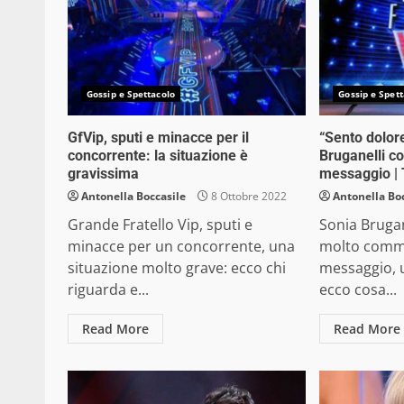
Gossip e Spettacolo
Gossip e Spett
GfVip, sputi e minacce per il
“Sento dolore
concorrente: la situazione è
Bruganelli 
gravissima
messaggio | T
Antonella Boccasile
8 Ottobre 2022
Antonella Bo
Grande Fratello Vip, sputi e
Sonia Brugan
minacce per un concorrente, una
molto comm
situazione molto grave: ecco chi
messaggio, u
riguarda e...
ecco cosa...
Read More
Read More