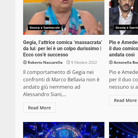
Gossip e Spettacolo
Gossip e Spett
Gegia, l’attrice comica ‘massacrata’
Pio e Amedeo
da lui: per lei è un colpo durissimo |
il duo comico
Ecco cos’è successo
andata così
Roberto Naccarella
9 Ottobre 2022
Antonella Bo
Il comportamento di Gegia nei
Pio e Amedeo
confronti di Marco Bellavia non è
per il duo c
andato giù nemmeno ad
nessuno si a
Alessandro Siani,...
Read More
Read More