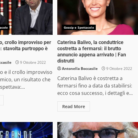
acolo
Gossip e Spettacolo
, crollo improvviso per
Caterina Balivo, la conduttrice
: stavolta purtroppo è
costretta a fermarsi: il brutto
annuncio appena arrivato | Fan
distrutti
ccasile
9 Ottobre 2022
Antonella Boccasile
9 Ottobre 2022
 e il crollo improvviso
Caterina Balivo è costretta a
omico, un risultato che
fermarsi fino a data da stabilirsi:
spettava:...
ecco cosa successo, i dettagli e...
Read More