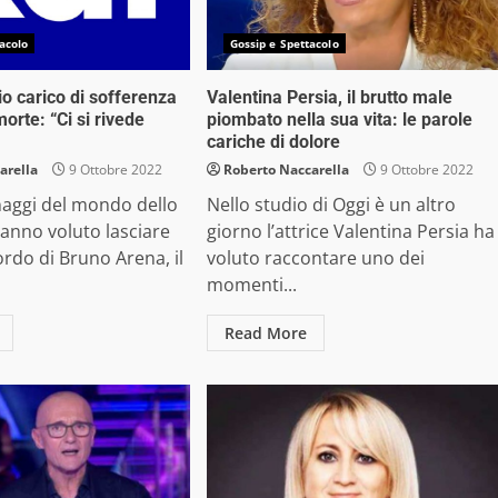
acolo
Gossip e Spettacolo
io carico di sofferenza
Valentina Persia, il brutto male
orte: “Ci si rivede
piombato nella sua vita: le parole
cariche di dolore
arella
9 Ottobre 2022
Roberto Naccarella
9 Ottobre 2022
naggi del mondo dello
Nello studio di Oggi è un altro
anno voluto lasciare
giorno l’attrice Valentina Persia ha
ordo di Bruno Arena, il
voluto raccontare uno dei
momenti...
Read More