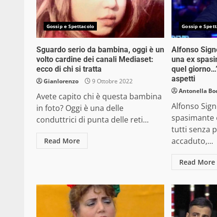
Gossip e Spettacolo
Gossip e Spett
Sguardo serio da bambina, oggi è un
Alfonso Sign
volto cardine dei canali Mediaset:
una ex spasi
ecco di chi si tratta
quel giorno…”
aspetti
Gianlorenzo
9 Ottobre 2022
Antonella Bo
Avete capito chi è questa bambina
Alfonso Sign
in foto? Oggi è una delle
spasimante e
conduttrici di punta delle reti...
tutti senza 
accaduto,...
Read More
Read More