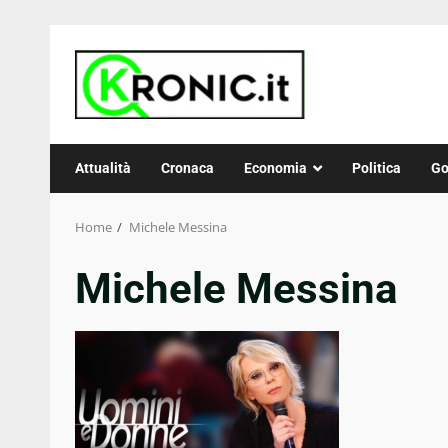
Skip
to
content
Attualità
Cronaca
Economia
Politica
Go
Home
Michele Messina
Michele Messina