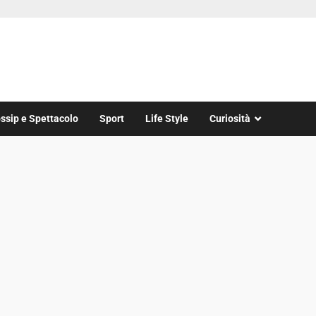
ssip e Spettacolo
Sport
Life Style
Curiosità