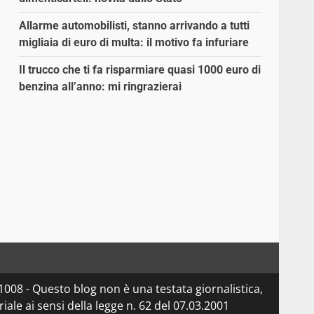
Allarme automobilisti, stanno arrivando a tutti
migliaia di euro di multa: il motivo fa infuriare
Il trucco che ti fa risparmiare quasi 1000 euro di
benzina all’anno: mi ringrazierai
08 - Questo blog non è una testata giornalistica,
le ai sensi della legge n. 62 del 07.03.2001