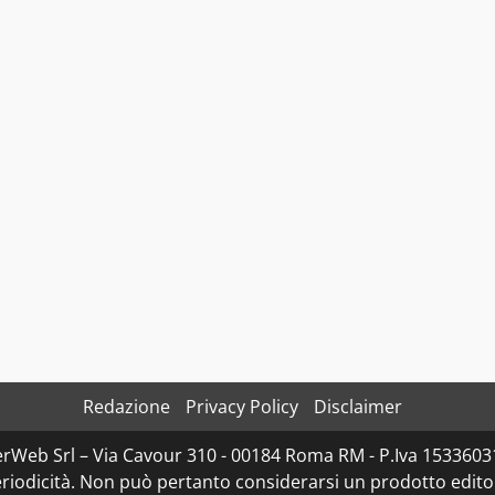
Redazione
Privacy Policy
Disclaimer
rWeb Srl – Via Cavour 310 - 00184 Roma RM - P.Iva 153360310
iodicità. Non può pertanto considerarsi un prodotto editoria