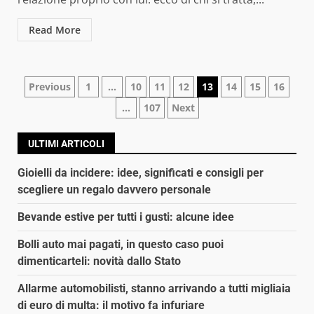
Read More
Navigazione
Previous
1
…
10
11
12
13
14
15
16
…
107
Next
articoli
ULTIMI ARTICOLI
Gioielli da incidere: idee, significati e consigli per
scegliere un regalo davvero personale
Bevande estive per tutti i gusti: alcune idee
Bolli auto mai pagati, in questo caso puoi
dimenticarteli: novità dallo Stato
Allarme automobilisti, stanno arrivando a tutti migliaia
di euro di multa: il motivo fa infuriare