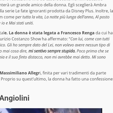
enterà un grande amico della donna. Egli sceglierà Ambra
a serie Le fate ignoranti prodotta da Disney Plus. Inoltre, l
ilm come p
er tutta la vita, La notte più lunga dell’anno, Al posto
io e Mai stati uniti.
tal
e. La donna è stata legata a Francesco Renga
da cui ha
Maurizio Costanzo Show ha affermato: “
Con lui, come con tutti
o. Gli ho sempre dato del Lei, non volevo avere nessun tipo di
o mai cosa dire,
mi sentivo sempre stupida.
Poco prima che se
nia e il suo finto distacco, non mi avrebbe mai detto. Mi sono
Massimiliano Allegr
i, finita per vari tradimenti da parte
. Proprio su quest’ultimo, la donna ha fatto una confessione
Angiolini