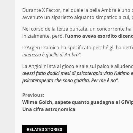
Durante X Factor, nel quale la bella Ambra è uno 
avvenuto un siparietto alquanto simpatico a cui,
Nel corso della terza puntata, un concorrente ha
Inizialmente, però, l’
uomo aveva esordito dicendo
D’Argen D’amico ha specificato perché gli ha de
interessa è quello di Ambra”.
La Angiolini sta al gioco e sale sul palco e allude
avessi fatto dodici mesi di psicoterapia visto l’ultimo 
psicoterapeuta che sono guarita. Per me è no”.
Continue
Previous:
Wilma Goich, sapete quanto guadagna al GfVip
Reading
Una cifra astronomica
RELATED STORIES