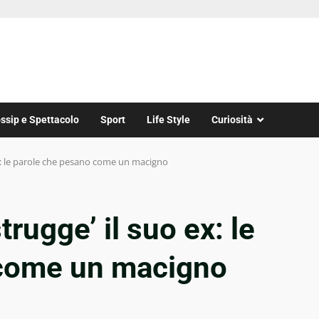
ssip e Spettacolo
Sport
Life Style
Curiosità
ex: le parole che pesano come un macigno
trugge’ il suo ex: le
 come un macigno