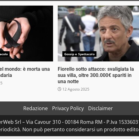
acolo
Gossip e Spettacolo
nel mondo: è morta una
Fiorello sotto attacco: svaligiata la
ndaria
sua villa, oltre 300.000€ spariti in
una notte
25
12 Agosto 2025
Redazione
Privacy Policy
Disclaimer
rWeb Srl – Via Cavour 310 - 00184 Roma RM - P.Iva 153360310
iodicità. Non può pertanto considerarsi un prodotto editoria