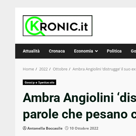
Skip
to
content
Attualità
Cronaca
Economia
Politica
Go
Home
2022
Ottobre
Ambra Angiolini ‘distrugge’ il suo 
Gossip e Spettacolo
Ambra Angiolini ‘dis
parole che pesano
Antonella Boccasile
10 Ottobre 2022