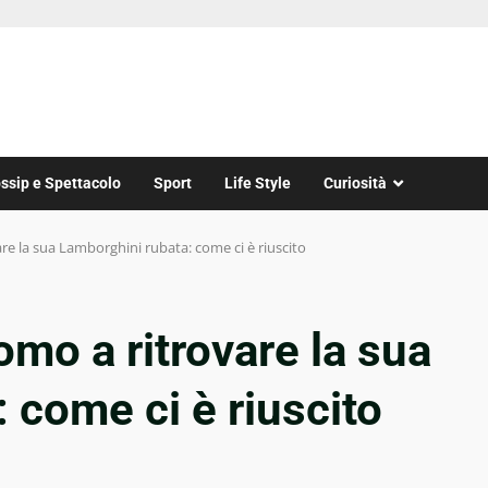
ssip e Spettacolo
Sport
Life Style
Curiosità
e la sua Lamborghini rubata: come ci è riuscito
mo a ritrovare la sua
 come ci è riuscito