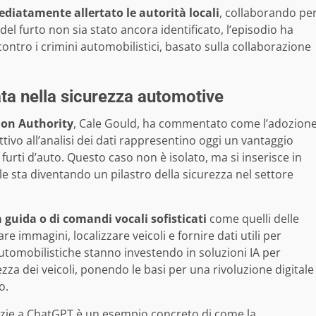
ediatamente allertato le autorità locali
, collaborando pe
del furto non sia stato ancora identificato, l’episodio ha
ontro i crimini automobilistici, basato sulla collaborazione
eata nella sicurezza automotive
ion Authority
, Cale Gould, ha commentato come l’adozion
tivo all’analisi dei dati rappresentino oggi un vantaggio
 furti d’auto. Questo caso non è isolato, ma si inserisce in
ale sta diventando un pilastro della sicurezza nel settore
a guida o di comandi vocali sofisticati
come quelli delle
are immagini, localizzare veicoli e fornire dati utili per
utomobilistiche stanno investendo in soluzioni IA per
ezza dei veicoli, ponendo le basi per una rivoluzione digitale
o.
azie a ChatGPT è un esempio concreto di come la