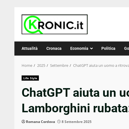
Skip
to
content
Attualità
Cronaca
Economia
Politica
Go
Home
2025
Settembre
ChatGPT aiuta un uomo a ritrovar
Life Style
ChatGPT aiuta un uo
Lamborghini rubata:
Romana Cordova
8 Settembre 2025