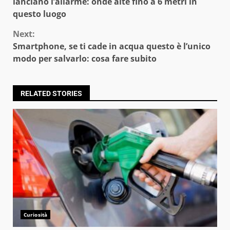
Reading
lanciano l’allarme: onde alte fino a 6 metri in
questo luogo
Next:
Smartphone, se ti cade in acqua questo è l’unico
modo per salvarlo: cosa fare subito
RELATED STORIES
Curiosità