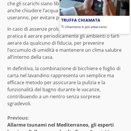
che gli scarichi siano liberi da ostruzioni. È utile
anche chiudere l’acqua ai sanitari che non si
useranno, per evitare perdite o ristagni.
TRUFFA CHIAMATA
Ti chiamano e poi attaccano
In caso di assenze prolungate, un’altra buona
pratica è aerare periodicamente gli ambienti o farli
aerare da qualcuno di fiducia, per prevenire
l’accumulo di umidità e mantenere un clima salubre
all’interno della casa.
In definitiva, la combinazione di bicchiere e foglio di
carta nel lavandino rappresenta un semplice ma
efficace metodo per assicurare la pulizia e la
funzionalità del bagno durante le vacanze,
contribuendo a un rientro senza sorprese
sgradevoli.
Continue
Previous:
Allarme tsunami nel Mediterraneo, gli esperti