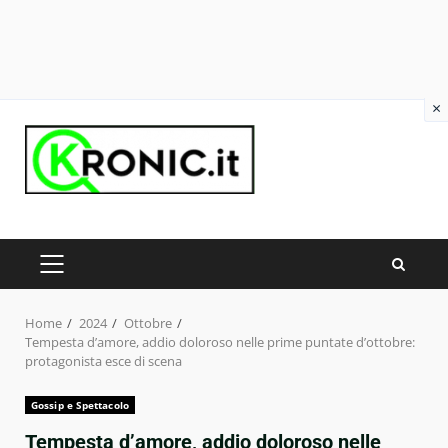
×
Skip
to
content
PRIMARY
MENU
Home
2024
Ottobre
Tempesta d’amore, addio doloroso nelle prime puntate d’ottobre:
protagonista esce di scena
Gossip e Spettacolo
Tempesta d’amore, addio doloroso nelle