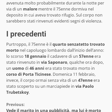
avvenuta molto probabilmente durante la notte per
via di un
malore
mentre il 75enne dormiva nel
deposito in cui aveva trovato rifugio. Sul corpo non
sarebbero stati rinvenuti evidenti segni di violenza.
I precedenti
Purtroppo, il 75enne è il
quarto senzatetto
trovato
morto
nel capoluogo lombardo dall’inizio dell’anno:
lo scorso
18 gennaio
il cadavere di un
57enne
era
stato rinvenuto in
via Saponaro
, qualche ora dopo,
un
uomo
di
46 anni
era stato trovato morto in
corso di Porta Ticinese
. Domenica 11 febbraio,
invece, il corpo ormai senza vita di un
47enne
era
stato scoperto su un marciapiede in
via Paolo
Trubetskoy
.
Continue
Previous:
Vede il marito in una pubblicità, ma lui è morto