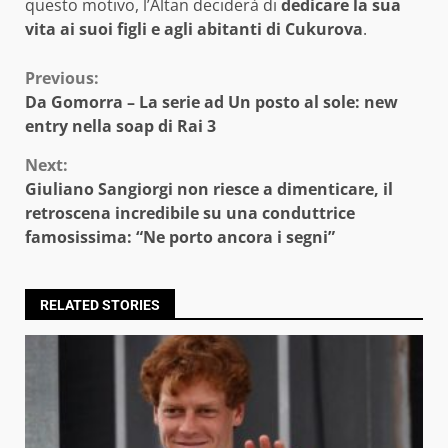
questo motivo, l’Altan deciderà di
dedicare la sua
vita ai suoi figli e agli abitanti di Cukurova
.
Continue
Previous:
Da Gomorra – La serie ad Un posto al sole: new
Reading
entry nella soap di Rai 3
Next:
Giuliano Sangiorgi non riesce a dimenticare, il
retroscena incredibile su una conduttrice
famosissima: “Ne porto ancora i segni”
RELATED STORIES