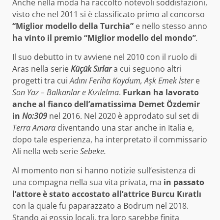
Anche nella moda ha raccolto notevoli soddisfazioni,
visto che nel 2011 si è classificato primo al concorso
“Miglior modello della Turchia”
e nello stesso anno
ha vinto il premio “Miglior modello del mondo”
.
Il suo debutto in tv avviene nel 2010 con il ruolo di
Aras nella serie
Küçük Sırlar
a cui seguono altri
progetti tra cui
Adını Feriha Koydum, Aşk Emek İster
e
Son Yaz – Balkanlar e Kızılelma
.
Furkan ha lavorato
anche al fianco dell’amatissima Demet Özdemir
in
No:309
nel 2016. Nel 2020 è approdato sul set di
Terra Amara
diventando una star anche in Italia e,
dopo tale esperienza, ha interpretato il commissario
Ali nella web serie
Sebeke
.
Al momento non si hanno notizie sull’esistenza di
una compagna nella sua vita privata, ma
in passato
l’attore è stato accostato all’attrice Burcu Kıratlı
con la quale fu paparazzato a Bodrum nel 2018.
Stando ai gossip locali, tra loro sarebbe finita