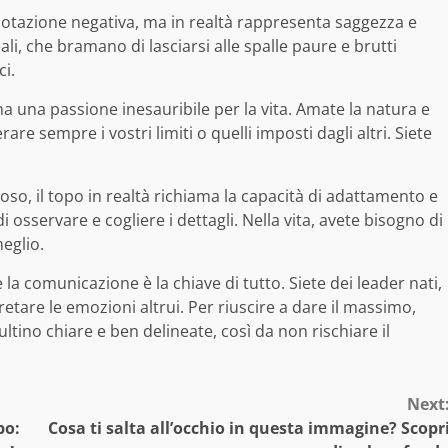
otazione negativa, ma in realtà rappresenta saggezza e
eali, che bramano di lasciarsi alle spalle paure e brutti
i.
 una passione inesauribile per la vita. Amate la natura e
rare sempre i vostri limiti o quelli imposti dagli altri. Siete
so, il topo in realtà richiama la capacità di adattamento e
i osservare e cogliere i dettagli. Nella vita, avete bisogno di
meglio.
la comunicazione è la chiave di tutto. Siete dei leader nati,
rpretare le emozioni altrui. Per riuscire a dare il massimo,
ltino chiare e ben delineate, così da non rischiare il
Next
po:
Cosa ti salta all’occhio in questa immagine? Scopr