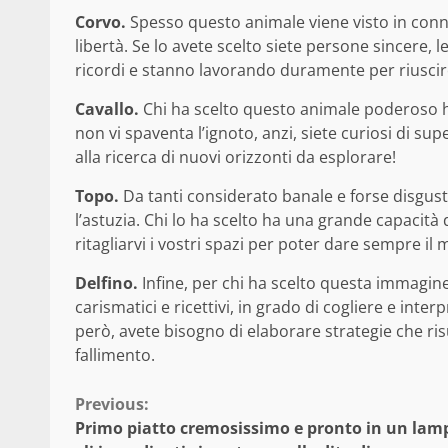
Corvo.
Spesso questo animale viene visto in conn
libertà. Se lo avete scelto siete persone sincere, l
ricordi e stanno lavorando duramente per riuscirc
Cavallo.
Chi ha scelto questo animale poderoso ha
non vi spaventa l’ignoto, anzi, siete curiosi di supe
alla ricerca di nuovi orizzonti da esplorare!
Topo.
Da tanti considerato banale e forse disgusto
l’astuzia. Chi lo ha scelto ha una grande capacità d
ritagliarvi i vostri spazi per poter dare sempre il 
Delfino.
Infine, per chi ha scelto questa immagine 
carismatici e ricettivi, in grado di cogliere e inte
però, avete bisogno di elaborare strategie che risu
fallimento.
Continue
Previous:
Primo piatto cremosissimo e pronto in un lam