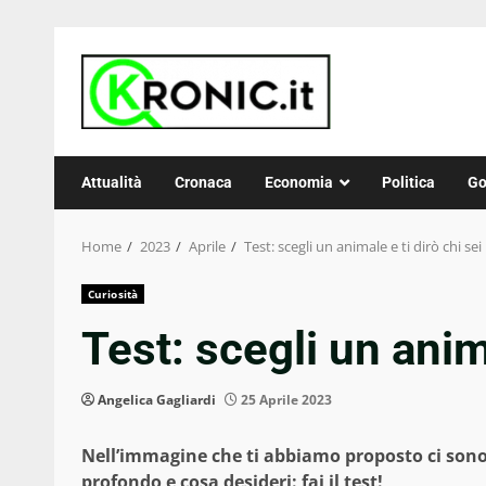
Skip
to
content
Attualità
Cronaca
Economia
Politica
Go
Home
2023
Aprile
Test: scegli un animale e ti dirò chi sei
Curiosità
Test: scegli un anima
Angelica Gagliardi
25 Aprile 2023
Nell’immagine che ti abbiamo proposto ci sono u
profondo e cosa desideri: fai il test!