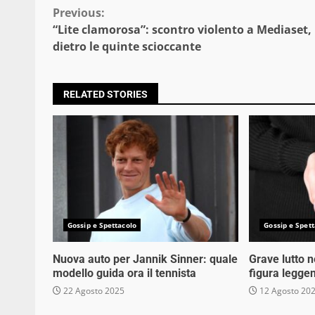
Continue
Previous:
“Lite clamorosa”: scontro violento a Mediaset,
Reading
dietro le quinte scioccante
RELATED STORIES
Gossip e Spettacolo
Gossip e Spett
Nuova auto per Jannik Sinner: quale
Grave lutto 
modello guida ora il tennista
figura legge
22 Agosto 2025
12 Agosto 20