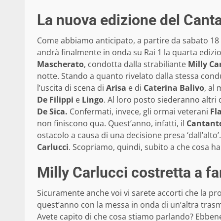
La nuova edizione del Cant
Come abbiamo anticipato, a partire da sabato 18 
andrà finalmente in onda su Rai 1 la quarta edizi
Mascherato
, condotta dalla strabiliante
Milly Ca
notte. Stando a quanto rivelato dalla stessa cond
l’uscita di scena di
Arisa
e di
Caterina Balivo
, al
De Filippi
e
Lingo
. Al loro posto siederanno altri 
De Sica.
Confermati, invece, gli ormai veterani
Fl
non finiscono qua. Quest’anno, infatti, il
Cantant
ostacolo a causa di una decisione presa ‘dall’alto’.
Carlucci
. Scopriamo, quindi, subito a che cosa ha 
Milly Carlucci costretta a fa
Sicuramente anche voi vi sarete accorti che la 
quest’anno con la messa in onda di un’altra tra
Avete capito di che cosa stiamo parlando? Ebbene