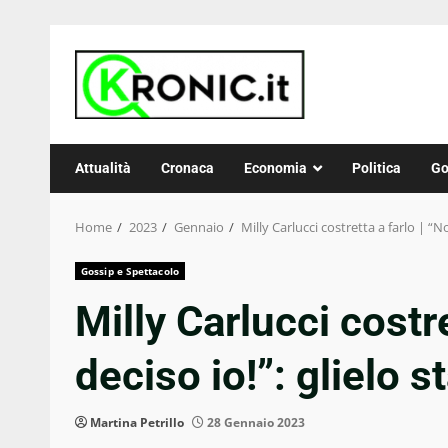
Skip
to
content
Attualità
Cronaca
Economia
Politica
Go
Home
2023
Gennaio
Milly Carlucci costretta a farlo | “
Gossip e Spettacolo
Milly Carlucci costre
deciso io!”: glielo
Martina Petrillo
28 Gennaio 2023