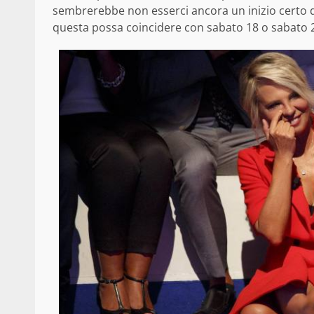
sembrerebbe non esserci ancora un inizio certo 
questa possa coincidere con sabato 18 o sabato 