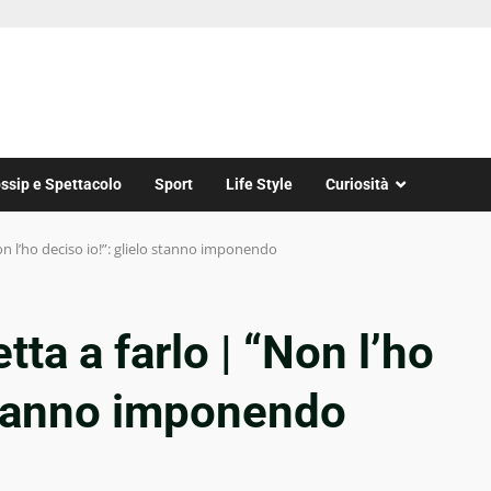
ssip e Spettacolo
Sport
Life Style
Curiosità
Non l’ho deciso io!”: glielo stanno imponendo
tta a farlo | “Non l’ho
 stanno imponendo