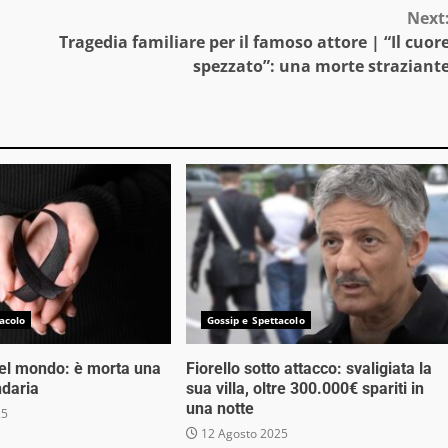
Next
Tragedia familiare per il famoso attore | “Il cuor
spezzato”: una morte straziant
acolo
Gossip e Spettacolo
nel mondo: è morta una
Fiorello sotto attacco: svaligiata la
ndaria
sua villa, oltre 300.000€ spariti in
una notte
25
12 Agosto 2025