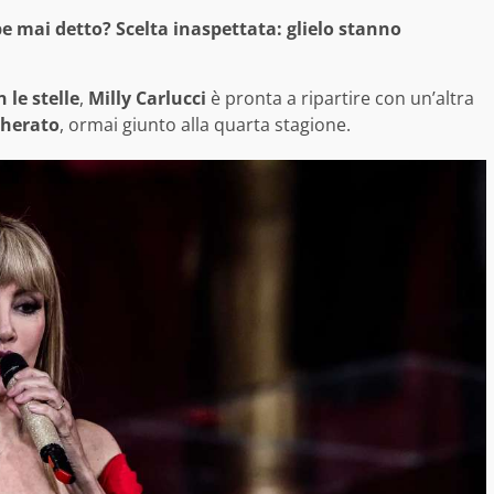
bbe mai detto? Scelta inaspettata: glielo stanno
 le stelle
,
Milly Carlucci
è pronta a ripartire con un’altra
cherato
, ormai giunto alla quarta stagione.