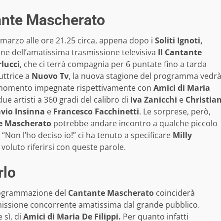
ante Mascherato
marzo alle ore 21.25 circa, appena dopo i
Soliti Ignoti,
one dell’amatissima trasmissione televisiva
Il Cantante
rlucci
, che ci terrà compagnia per 6 puntate fino a tarda
uttrice a
Nuovo Tv
, la nuova stagione del programma vedr
 momento impegnate rispettivamente con
Amici di Maria
due artisti a 360 gradi del calibro di
Iva Zanicchi
e
Christia
avio Insinna
e
Francesco Facchinetti
. Le sorprese, però,
e Mascherato
potrebbe andare incontro a qualche piccolo
 “Non l’ho deciso io!” ci ha tenuto a specificare
Milly
voluto riferirsi con queste parole.
rlo
programmazione del
Cantante Mascherato
coinciderà
smissione concorrente amatissima dal grande pubblico.
 sì, di
Amici di Maria De Filippi.
Per quanto infatti