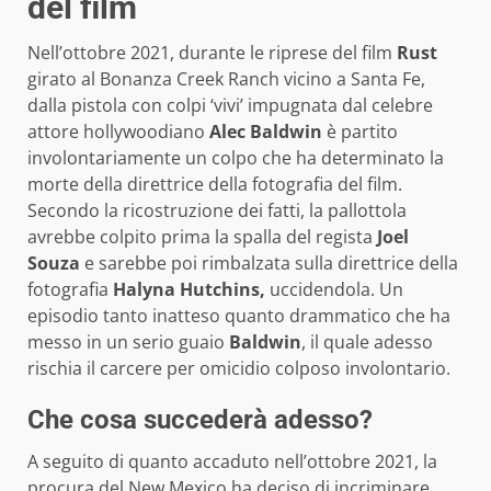
del film
Nell’ottobre 2021, durante le riprese del film
Rust
girato al Bonanza Creek Ranch vicino a Santa Fe,
dalla pistola con colpi ‘vivi’ impugnata dal celebre
attore hollywoodiano
Alec Baldwin
è partito
involontariamente un colpo che ha determinato la
morte della direttrice della fotografia del film.
Secondo la ricostruzione dei fatti, la pallottola
avrebbe colpito prima la spalla del regista
Joel
Souza
e sarebbe poi rimbalzata sulla direttrice della
fotografia
Halyna Hutchins,
uccidendola. Un
episodio tanto inatteso quanto drammatico che ha
messo in un serio guaio
Baldwin
, il quale adesso
rischia il carcere per omicidio colposo involontario.
Che cosa succederà adesso?
A seguito di quanto accaduto nell’ottobre 2021, la
procura del New Mexico ha deciso di incriminare