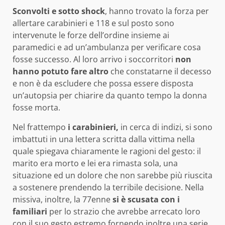
Sconvolti e sotto shock
, hanno trovato la forza per
allertare carabinieri e 118 e sul posto sono
intervenute le forze dell’ordine insieme ai
paramedici e ad un’ambulanza per verificare cosa
fosse successo. Al loro arrivo i soccorritori
non
hanno potuto fare altro
che constatarne il decesso
e non è da escludere che possa essere disposta
un’autopsia per chiarire da quanto tempo la donna
fosse morta.
Nel frattempo
i carabinieri,
in cerca di indizi, si sono
imbattuti in una lettera scritta dalla vittima nella
quale spiegava chiaramente le ragioni del gesto: il
marito era morto e lei era rimasta sola, una
situazione ed un dolore che non sarebbe più riuscita
a sostenere prendendo la terribile decisione. Nella
missiva, inoltre, la 77enne
si è scusata con i
familiari
per lo strazio che avrebbe arrecato loro
con il suo gesto estremo fornendo inoltre una serie