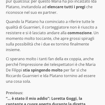
pur qualcosa: per questo Maria ha poi incalzato Ida
Platano, invitandola ad
elencare tutti i pregi
che
riconosce nel suo ex partner.
Quando la Platano ha cominciato a riferire tutte le
qualità di Guarnieri, il corteggiatore non è riuscito a
resistere e si è lasciato andare alla
commozione
. Un
momento molto toccante, che apre grossi spiragli
sulla possibilità che i due ex tornino finalmente
insieme.
Ci sperano molto i tanti fan della ex coppia, anche
perché l’impressione dei telespettatori è che Maria
De Filippi
stia spingendo molto
per far sì che
Riccardo Guarnieri e Ida Platano tornino ad essere
una cosa sola.
Continue
Previous:
“… è stato il mio addio”: Loretta Goggi, la
Reading
cantante a cuore aperto durante la diretta