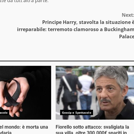
te da tutt’altra parte.
Next
Principe Harry, stavolta la situazione 
irreparabile: terremoto clamoroso a Buckingha
Palac
acolo
Gossip e Spettacolo
nel mondo: è morta una
Fiorello sotto attacco: svaligiata la
ndaria
sua villa, oltre 300.000€ spariti in