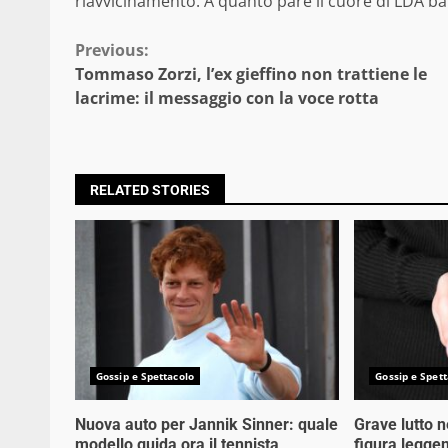
riavvicinamento. A quanto pare il cuore di LDA bat
Continue
Previous:
Tommaso Zorzi, l’ex gieffino non trattiene le
Reading
lacrime: il messaggio con la voce rotta
RELATED STORIES
Gossip e Spettacolo
Gossip e Spett
Nuova auto per Jannik Sinner: quale
Grave lutto 
modello guida ora il tennista
figura legge