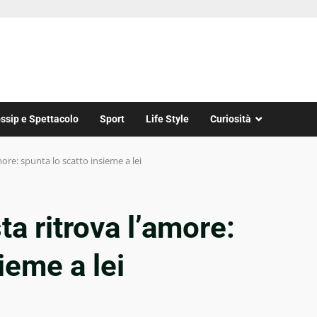
ssip e Spettacolo
Sport
Life Style
Curiosità
amore: spunta lo scatto insieme a lei
ta ritrova l’amore:
ieme a lei