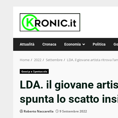
Skip
to
content
Attualità
Cronaca
Economia
Politica
Go
Home
2022
Settembre
LDA. il giovane artista ritrova l’
Gossip e Spettacolo
LDA. il giovane artis
spunta lo scatto ins
Roberto Naccarella
9 Settembre 2022