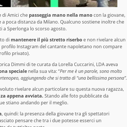
e di Amici che
passeggia mano nella mano
con la giovane,
 a poca distanza da Milano. Qualcuno sostiene inoltre che
ti a Sperlonga lo scorso agosto.
to di
mantenere il più stretto riserbo
e non rivelare alcun
ul profilo Instagram del cantante napoletano non compare
ofilo privato).
ubrica Dimmi di te curata da Lorella Cuccarini, LDA aveva
ona speciale
nella sua vita: “
Per me è un parole, sono molto
artenopeo, aggiungendo che si tratta di “una bellissima persona”.
 voluto rivelare alcun particolare su questa nuova ragazza,
za appena avviata.
Stando alle foto pubblicate da
ue stiano andando per il meglio.
a
, quindi: la presenza della giovane tra gli spettatori
 lasciato pensare che tra i due potesse esserci un