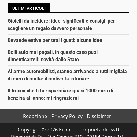
ULTIMI ARTICOLI
Gioielli da incidere: idee, significati e consigli per
scegliere un regalo davvero personale
Bevande estive per tutti i gusti: alcune idee
Bolli auto mai pagati, in questo caso puoi
dimenticarteli: novità dallo Stato
Allarme automobilisti, stanno arrivando a tutti migliaia
di euro di multa: il motivo fa infuriare
Il trucco che ti fa risparmiare quasi 1000 euro di
benzina all’anno: mi ringrazierai
Redazione
Privacy Policy
Disclaimer
Copyright © 2026 Kronic.it proprietà di D&D
PowerWeb Srl – Via Cavour 310 - 00184 Roma RM -