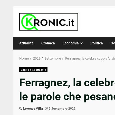
Skip
to
content
Attualità
Cronaca
Economia
Politica
Go
Home
2022
Settembre
Ferragnez, la celebre coppia ‘dis
Gossip e Spettacolo
Ferragnez, la celebr
le parole che pesa
Lorenzo Villa
5 Settembre 2022