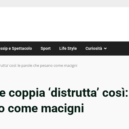
ssip e Spettacolo
Sport
Life Style
Curiosità
trutta’ così: le parole che pesano come macigni
e coppia ‘distrutta’ così:
no come macigni