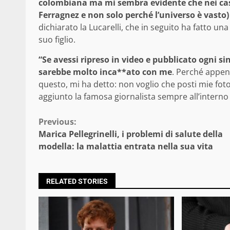
colombiana ma mi sembra evidente che nei casi p
Ferragnez e non solo perché l’universo è vasto
dichiarato la Lucarelli, che in seguito ha fatto u
suo figlio.
“Se avessi ripreso in video e pubblicato ogni si
sarebbe molto inca**ato con me
. Perché appen
questo, mi ha detto: non voglio che posti mie fot
aggiunto la famosa giornalista sempre all’interno
Continue
Previous:
Marica Pellegrinelli, i problemi di salute della
Reading
modella: la malattia entrata nella sua vita
RELATED STORIES