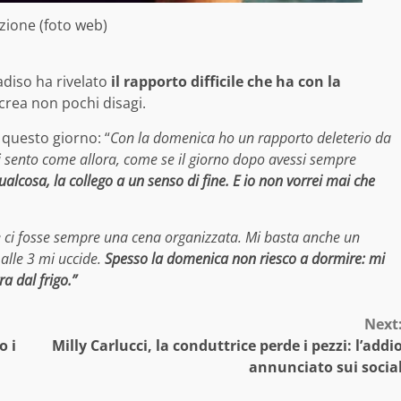
azione (foto web)
adiso ha rivelato
il rapporto difficile che ha con la
 crea non pochi disagi.
a questo giorno: “
Con la domenica ho un rapporto deleterio da
sento come allora, come se il giorno dopo avessi sempre
cosa, la collego a un senso di fine. E io non vorrei mai che
re ci fosse sempre una cena organizzata. Mi basta anche un
 alle 3 mi uccide.
Spesso la domenica non riesco a dormire: mi
a dal frigo.”
Next
o i
Milly Carlucci, la conduttrice perde i pezzi: l’addi
annunciato sui socia