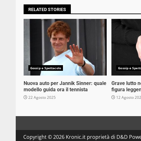
RELATED STORIES
Gossip e Spettacolo
Gossip e Spett
Nuova auto per Jannik Sinner: quale
Grave lutto 
modello guida ora il tennista
figura legge
22 Agosto 2025
12 Agosto 20
Copyright © 2026 Kronic.it proprietà di D&D Powe