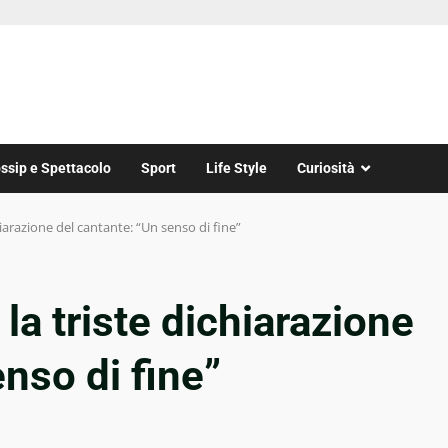
ssip e Spettacolo
Sport
Life Style
Curiosità
arazione del cantante: “Un senso di fine”
a triste dichiarazione
nso di fine”