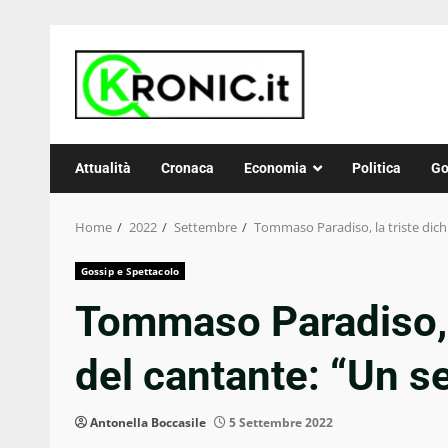
Skip
to
content
Attualità
Cronaca
Economia
Politica
Go
Home
2022
Settembre
Tommaso Paradiso, la triste dichi
Gossip e Spettacolo
Tommaso Paradiso, l
del cantante: “Un se
Antonella Boccasile
5 Settembre 2022