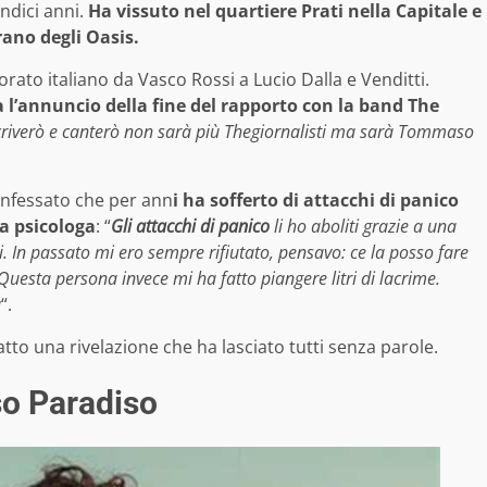
ndici anni.
Ha vissuto nel quartiere Prati nella Capitale e
rano degli Oasis.
orato italiano da Vasco Rossi a Lucio Dalla e Venditti.
l’annuncio della fine del rapporto con la band The
 scriverò e canterò non sarà più Thegiornalisti ma sarà Tommaso
onfessato che per ann
i ha sofferto di attacchi di panico
na psicologa
: “
Gli attacchi di panico
li ho aboliti grazie a una
. In passato mi ero sempre rifiutato, pensavo: ce la posso fare
. Questa persona invece mi ha fatto piangere litri di lacrime.
a
“.
tto una rivelazione che ha lasciato tutti senza parole.
so Paradiso