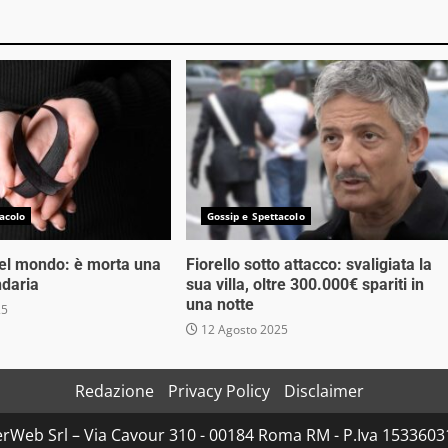
acolo
Gossip e Spettacolo
nel mondo: è morta una
Fiorello sotto attacco: svaligiata la
ndaria
sua villa, oltre 300.000€ spariti in
una notte
25
12 Agosto 2025
Redazione
Privacy Policy
Disclaimer
rWeb Srl – Via Cavour 310 - 00184 Roma RM - P.Iva 153360310