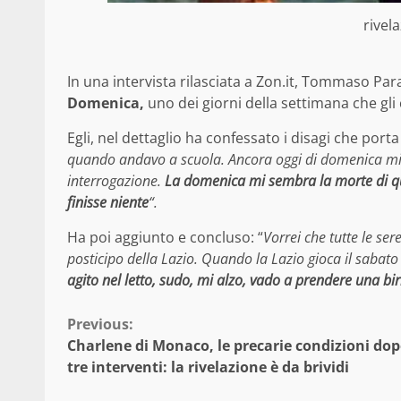
rivel
In una intervista rilasciata a Zon.it, Tommaso Par
Domenica,
uno dei giorni della settimana che gli
Egli, nel dettaglio ha confessato i disagi che port
quando andavo a scuola. Ancora oggi di domenica mi 
interrogazione.
La domenica mi sembra la morte di qual
finisse niente
“.
Ha poi aggiunto e concluso: “
Vorrei che tutte le se
posticipo della Lazio. Quando la Lazio gioca il sabato
agito nel letto, sudo, mi alzo, vado a prendere una birr
Continue
Previous:
Charlene di Monaco, le precarie condizioni dop
Reading
tre interventi: la rivelazione è da brividi