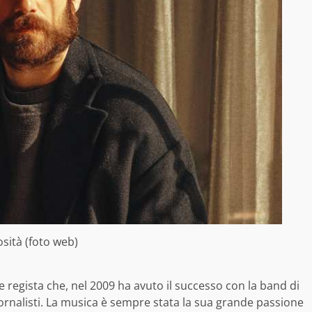
osità (foto web)
e regista che, nel 2009 ha avuto il successo con la band di
iornalisti. La musica è sempre stata la sua grande passione