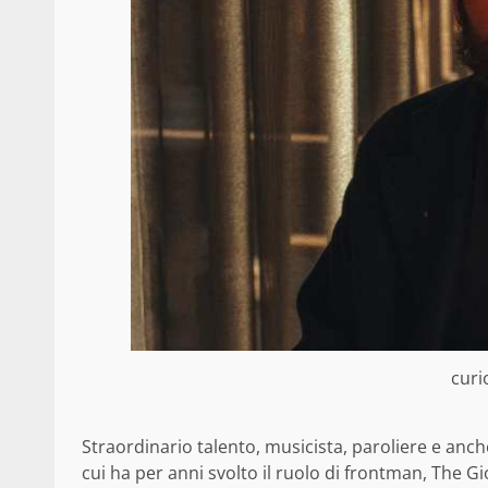
curi
Straordinario talento, musicista, paroliere e anch
cui ha per anni svolto il ruolo di frontman, The G