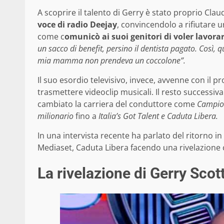
A scoprire il talento di Gerry è stato proprio Cl
voce di radio Deejay
, convincendolo a rifiutare u
come c
omunicò ai suoi genitori di voler lavora
un sacco di benefit, persino il dentista pagato. Così,
mia mamma non prendeva un coccolone”.
Il suo esordio televisivo, invece, avvenne con il 
trasmettere videoclip musicali. Il resto successi
cambiato la carriera del conduttore come
Campion
milionario
fino a
Italia’s Got Talent e Caduta Libera.
In una intervista recente ha parlato del ritorno in
Mediaset, Caduta Libera facendo una rivelazione c
La rivelazione di Gerry Scott