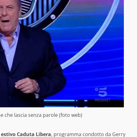
ne che lascia senza parole (foto web)
 estivo Caduta Libera
, programma condotto da Gerry