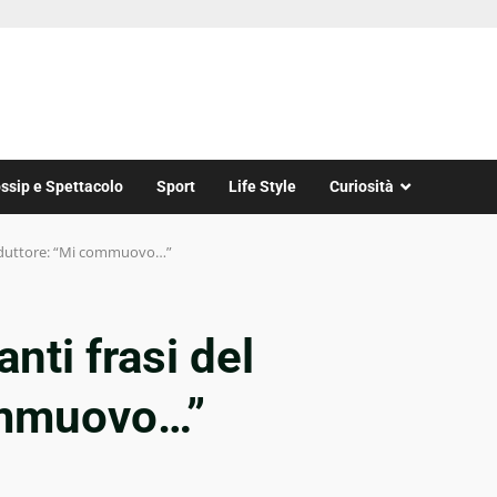
ssip e Spettacolo
Sport
Life Style
Curiosità
conduttore: “Mi commuovo…”
anti frasi del
ommuovo…”