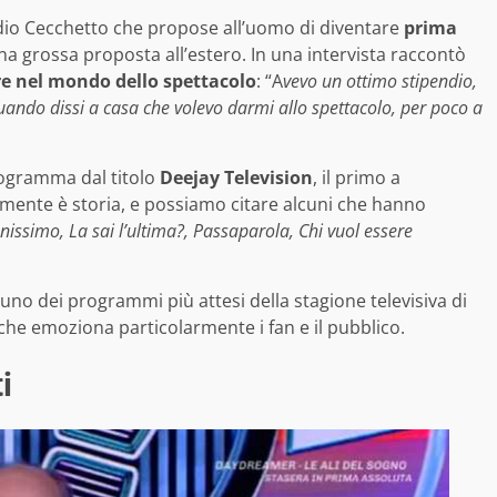
audio Cecchetto che propose all’uomo di diventare
prima
na grossa proposta all’estero. In una intervista raccontò
re nel mondo dello spettacolo
: “A
vevo un ottimo stipendio,
 quando dissi a casa che volevo darmi allo spettacolo, per poco a
programma dal titolo
Deejay Television
, il primo a
vamente è storia, e possiamo citare alcuni che hanno
issimo, La sai l’ultima?, Passaparola, Chi vuol essere
 uno dei programmi più attesi della stagione televisiva di
he emoziona particolarmente i fan e il pubblico.
i