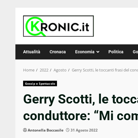
Skip
to
content
Attualità
Cronaca
Economia
Politica
Go
Home
2022
Agosto
Gerry Scotti, le toccanti frasi del 
Gossip e Spettacolo
Gerry Scotti, le tocc
conduttore: “Mi c
Antonella Boccasile
31 Agosto 2022