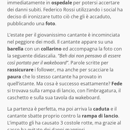
immediatamente in
ospedale
per potersi accertare
dei danni subiti. Federico Rossi utilizzando i social ha
deciso di ironizzare tutto ciò che gli è accaduto,
pubblicando una
foto
.
L’estate per il giovanissimo cantante è incominciata
nel peggiore dei modi. Il cantante appare su una
barella
con un
collarino
ed accompagna la foto con
la seguente didascalia.
“Beh dai non pensavo di essere
così portato per il wakeboard”
. Parole scritte per
rassicurare
i follower, ma anche per scacciare la
paura
che lo stesso cantante ha provato in
quell’istante. Ma cosa è successo esattamente?
Fede
si trovava sulla rampa di lancio, con l’imbragatura, il
caschetto e sulla sua tavola da wakeboard.
La partenza è perfetta, ma poi arriva la
caduta
e il
cantante sbatte proprio contro la
rampa di lancio
.
L’impatto gli ha causato 3 costole rotte, ma grazie al
casco ha evitato dei danni maggiori.