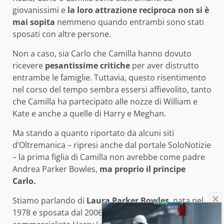
giovanissimi e
la loro attrazione reciproca non si è
mai sopita
nemmeno quando entrambi sono stati
sposati con altre persone.
Non a caso, sia Carlo che Camilla hanno dovuto
ricevere
pesantissime critiche
per aver distrutto
entrambe le famiglie. Tuttavia, questo risentimento
nel corso del tempo sembra essersi affievolito, tanto
che Camilla ha partecipato alle nozze di William e
Kate e anche a quelle di Harry e Meghan.
Ma stando a quanto riportato da alcuni siti
d’Oltremanica – ripresi anche dal portale SoloNotizie
– la prima figlia di Camilla non avrebbe come padre
Andrea Parker Bowles,
ma proprio il principe
Carlo.
Stiamo parlando di
Laura Parker Bowles
, nata nel
1978 e sposata dal 2006 con il dottore