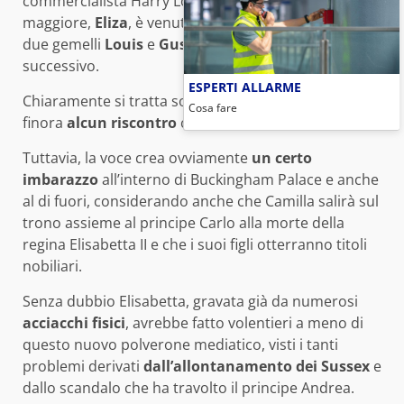
commercialista Harry Lopes. I due hanno tre figli: la
maggiore,
Eliza
, è venuta alla luce nel 2008, mentre i
due gemelli
Louis
e
Gus
sono invece nati l’anno
successivo.
ESPERTI ALLARME
Chiaramente si tratta solo di un gossip che non ha
Cosa fare
finora
alcun riscontro
con la realtà.
Tuttavia, la voce crea ovviamente
un certo
imbarazzo
all’interno di Buckingham Palace e anche
al di fuori, considerando anche che Camilla salirà sul
trono assieme al principe Carlo alla morte della
regina Elisabetta II e che i suoi figli otterranno titoli
nobiliari.
Senza dubbio Elisabetta, gravata già da numerosi
acciacchi fisici
, avrebbe fatto volentieri a meno di
questo nuovo polverone mediatico, visti i tanti
problemi derivati
dall’allontanamento dei Sussex
e
dallo scandalo che ha travolto il principe Andrea.