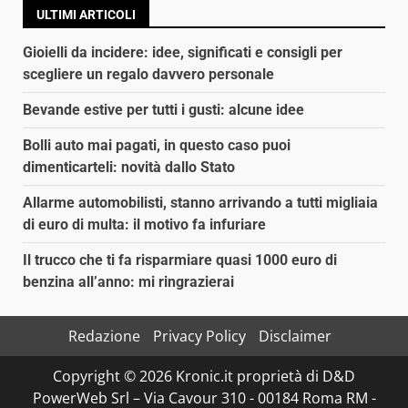
ULTIMI ARTICOLI
Gioielli da incidere: idee, significati e consigli per
scegliere un regalo davvero personale
Bevande estive per tutti i gusti: alcune idee
Bolli auto mai pagati, in questo caso puoi
dimenticarteli: novità dallo Stato
Allarme automobilisti, stanno arrivando a tutti migliaia
di euro di multa: il motivo fa infuriare
Il trucco che ti fa risparmiare quasi 1000 euro di
benzina all’anno: mi ringrazierai
Redazione
Privacy Policy
Disclaimer
Copyright © 2026 Kronic.it proprietà di D&D
PowerWeb Srl – Via Cavour 310 - 00184 Roma RM -