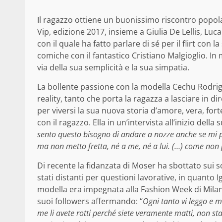
Il ragazzo ottiene un buonissimo riscontro popolar
Vip, edizione 2017, insieme a Giulia De Lellis, Luc
con il quale ha fatto parlare di sé per il flirt con
comiche con il fantastico Cristiano Malgioglio. In 
via della sua semplicità e la sua simpatia.
La bollente passione con la modella Cechu Rodrig
reality, tanto che porta la ragazza a lasciare in 
per viversi la sua nuova storia d’amore, vera, for
con il ragazzo. Ella in un’intervista all’inizio della 
sento questo bisogno di andare a nozze anche se mi p
ma non metto fretta, né a me, né a lui. (…) come non p
Di recente la fidanzata di Moser ha sbottato sui s
stati distanti per questioni lavorative, in quanto Ig
modella era impegnata alla Fashion Week di Milano.
suoi followers affermando: “
Ogni tanto vi leggo e 
me li avete rotti perché siete veramente matti, non st