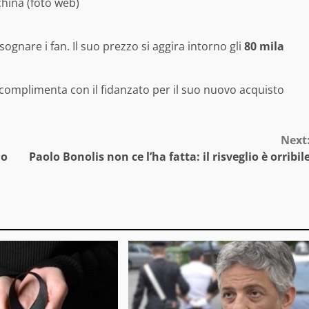
hina (foto web)
gnare i fan. Il suo prezzo si aggira intorno gli
80 mila
 complimenta con il fidanzato per il suo nuovo acquisto
Next
lo
Paolo Bonolis non ce l’ha fatta: il risveglio è orribil