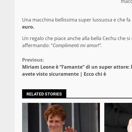
macc
Una macchina bellissima super lussuosa e che fa so
euro.
Un regalo che piace anche alla bella Cechu che si
affermando: “
Complimenti mi amor!”.
Continue
Previous:
Miriam Leone è “l’amante” di un super attore: 
Reading
avete visto sicuramente | Ecco chi è
RELATED STORIES