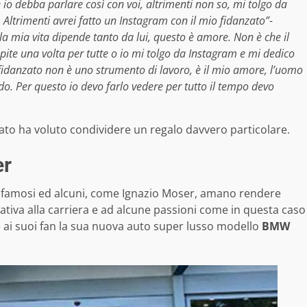
e io debba parlare così con voi, altrimenti non so, mi tolgo da
Altrimenti avrei fatto un Instagram con il mio fidanzato”-
 la mia vita dipende tanto da lui, questo è amore. Non è che il
pite una volta per tutte o io mi tolgo da Instagram e mi dedico
 fidanzato non è uno strumento di lavoro, è il mio amore, l’uomo
o. Per questo io devo farlo vedere per tutto il tempo devo
sato ha voluto condividere un regalo davvero particolare.
er
 famosi ed alcuni, come Ignazio Moser, amano rendere
relativa alla carriera e ad alcune passioni come in questa caso
re ai suoi fan la sua nuova auto super lusso modello
BMW