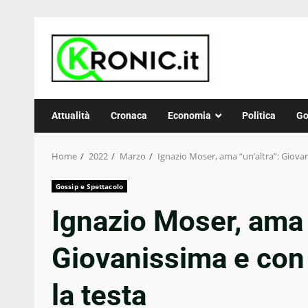
Skip
to
content
Attualità
Cronaca
Economia
Politica
Go
Home
2022
Marzo
Ignazio Moser, ama “un’altra”: Giovani
Gossip e Spettacolo
Ignazio Moser, ama “
Giovanissima e con 
la testa