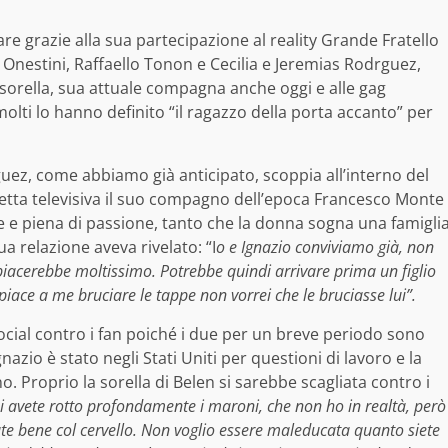
e grazie alla sua partecipazione al reality Grande Fratello
a Onestini, Raffaello Tonon e Cecilia e Jeremias Rodrguez,
 la sorella, sua attuale compagna anche oggi e alle gag
molti lo hanno definito “il ragazzo della porta accanto” per
uez, come abbiamo già anticipato, scoppia all’interno del
diretta televisiva il suo compagno dell’epoca Francesco Monte
te e piena di passione, tanto che la donna sogna una famigli
sua relazione aveva rivelato: “I
o e Ignazio conviviamo già, non
iacerebbe moltissimo. Potrebbe quindi arrivare prima un figlio
iace a me bruciare le tappe non vorrei che le bruciasse lui”.
ocial contro i fan poiché i due per un breve periodo sono
nazio è stato negli Stati Uniti per questioni di lavoro e la
 Proprio la sorella di Belen si sarebbe scagliata contro i
mi avete rotto profondamente i maroni, che non ho in realtà, però
ate bene col cervello. Non voglio essere maleducata quanto siete