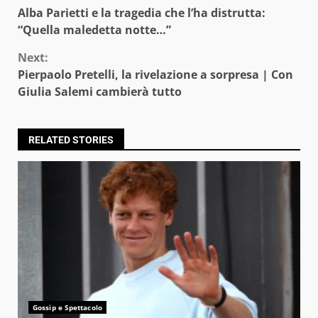
Continue
Alba Parietti e la tragedia che l’ha distrutta:
Reading
“Quella maledetta notte…”
Next:
Pierpaolo Pretelli, la rivelazione a sorpresa | Con
Giulia Salemi cambierà tutto
RELATED STORIES
Gossip e Spettacolo